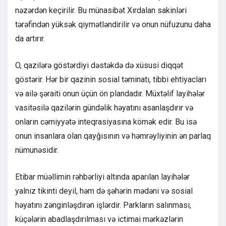
nəzərdən keçirilir. Bu münasibət Xırdalan sakinləri
tərəfindən yüksək qiymətləndirilir və onun nüfuzunu daha
da artırır.
O, qazilərə göstərdiyi dəstəkdə də xüsusi diqqət
göstərir. Hər bir qazinin sosial təminatı, tibbi ehtiyacları
və ailə şəraiti onun üçün ön plandadır. Müxtəlif layihələr
vasitəsilə qazilərin gündəlik həyatını asanlaşdırır və
onların cəmiyyətə inteqrasiyasına kömək edir. Bu isə
onun insanlara olan qayğısının və həmrəyliyinin ən parlaq
nümunəsidir.
Etibar müəllimin rəhbərliyi altında aparılan layihələr
yalnız tikinti deyil, həm də şəhərin mədəni və sosial
həyatını zənginləşdirən işlərdir. Parkların salınması,
küçələrin abadlaşdırılması və ictimai mərkəzlərin