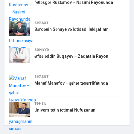
“Ələsgər Rüstəmov – Nəsimi Rayonunda
SIYASƏT
Bərdənin Sənaye və İqtisadi İnkişafının
SƏHIYYƏ
Əfsələddin Buqayev – Zaqatala Rayon
SIYASƏT
Manaf Manafov – şəhər təsərrüfatında
TƏHSIL
Universitetin İctimai Nüfuzunun