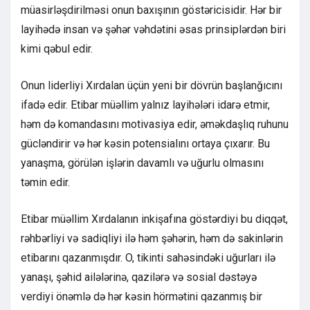
müasirləşdirilməsi onun baxışının göstəricisidir. Hər bir
layihədə insan və şəhər vəhdətini əsas prinsiplərdən biri
kimi qəbul edir.
Onun liderliyi Xırdalan üçün yeni bir dövrün başlanğıcını
ifadə edir. Etibar müəllim yalnız layihələri idarə etmir,
həm də komandasını motivasiya edir, əməkdaşlıq ruhunu
gücləndirir və hər kəsin potensialını ortaya çıxarır. Bu
yanaşma, görülən işlərin davamlı və uğurlu olmasını
təmin edir.
Etibar müəllim Xırdalanın inkişafına göstərdiyi bu diqqət,
rəhbərliyi və sadiqliyi ilə həm şəhərin, həm də sakinlərin
etibarını qazanmışdır. O, tikinti sahəsindəki uğurları ilə
yanaşı, şəhid ailələrinə, qazilərə və sosial dəstəyə
verdiyi önəmlə də hər kəsin hörmətini qazanmış bir