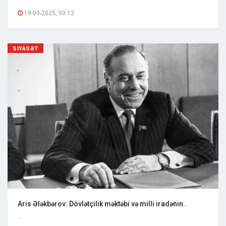
19-09-2025, 00:12
SIYASƏT
Aris Ələkbərov: Dövlətçilik məktəbi və milli iradənin..
...