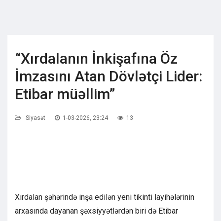
“Xırdalanın İnkişafına Öz
İmzasını Atan Dövlətçi Lider:
Etibar müəllim”
Siyasət
1-03-2026, 23:24
13
Xırdalan şəhərində inşa edilən yeni tikinti layihələrinin
arxasında dayanan şəxsiyyətlərdən biri də Etibar