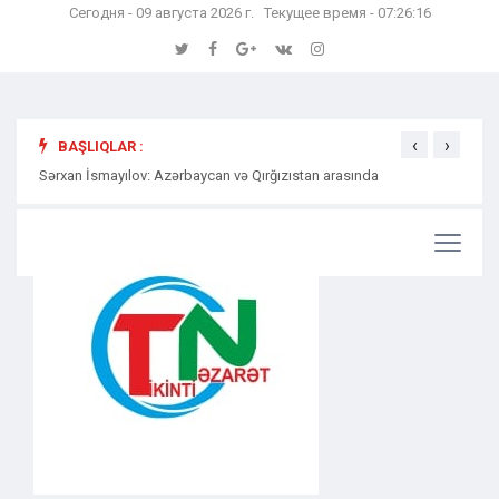
Сегодня - 09 августа 2026 г. Текущее время - 07:26:17
‹
›
BAŞLIQLAR :
Sərxan İsmayılov: Azərbaycan və Qırğızıstan arasında
Səmərə