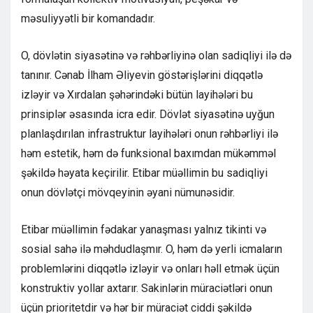
məsuliyyətli bir komandadır.
O, dövlətin siyasətinə və rəhbərliyinə olan sadiqliyi ilə də
tanınır. Cənab İlham Əliyevin göstərişlərini diqqətlə
izləyir və Xırdalan şəhərindəki bütün layihələri bu
prinsiplər əsasında icra edir. Dövlət siyasətinə uyğun
planlaşdırılan infrastruktur layihələri onun rəhbərliyi ilə
həm estetik, həm də funksional baxımdan mükəmməl
şəkildə həyata keçirilir. Etibar müəllimin bu sadiqliyi
onun dövlətçi mövqeyinin əyani nümunəsidir.
Etibar müəllimin fədakar yanaşması yalnız tikinti və
sosial sahə ilə məhdudlaşmır. O, həm də yerli icmaların
problemlərini diqqətlə izləyir və onları həll etmək üçün
konstruktiv yollar axtarır. Sakinlərin müraciətləri onun
üçün prioritetdir və hər bir müraciət ciddi şəkildə