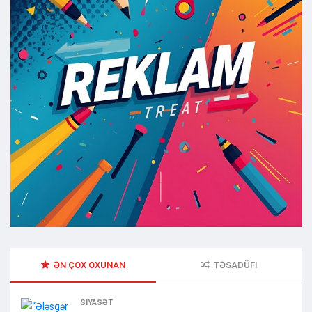
ƏN ÇOX OXUNAN
TƏSADÜFI
SIYASƏT