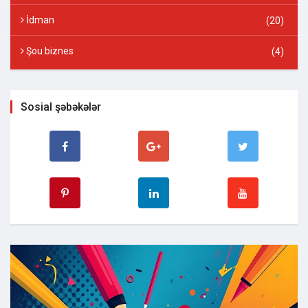
İdman
(20)
Şou biznes
(4)
Sosial şəbəkələr