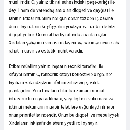
müəllimdir. O, yalnız tikinti sahəsindəki peşəkarlığı ilə
deyil, həm də vətəndaşlara olan diqqəti və qayğısı ilə
tanınır. Etibar müəllim hər gün səhər tezdən iş başına
durur, layihələrin keyfiyyətini yoxlayır və hər bir detala
diqqət yetirir. Onun rəhbərliyi altında aparılan işlər
Xırdalan şəhərinin simasını dəyişir və sakinlər üçün daha
rahat, müasir və estetik mühit yaradır.
Etibar müəllim yalnız inşaatın texniki tərəfləri ilə
kifayətlənmir. O, rəhbərlik etdiyi kollektivlə birgə, hər
layihəni vətəndaşların rifahını artıracaq şəkildə
planlaşdırır. Yeni binaların tikintisi zamanı sosial
infrastrukturun yaradılması, yaşıllıqların salınması və
ictimai məkanların müasir tələblərə uyğunlaşdırılması
onun prioritetlərindəndir. Onun bu diqqəti və məsuliyyəti
Xırdalanın inkişafında əhəmiyyətli rol oynayır.