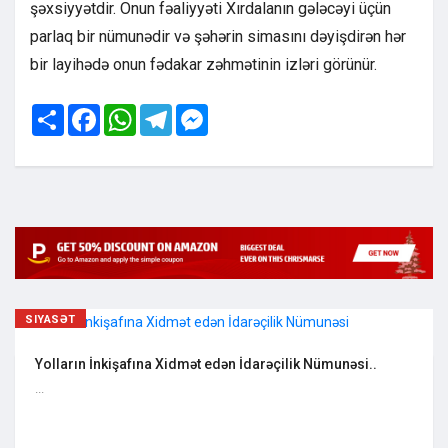
şəxsiyyətdir. Onun fəaliyyəti Xırdalanın gələcəyi üçün
parlaq bir nümunədir və şəhərin simasını dəyişdirən hər
bir layihədə onun fədakar zəhmətinin izləri görünür.
Share
Facebook
WhatsApp
Telegram
Messenger
SIYASƏT
Yolların İnkişafına Xidmət edən İdarəçilik Nümunəsi..
...