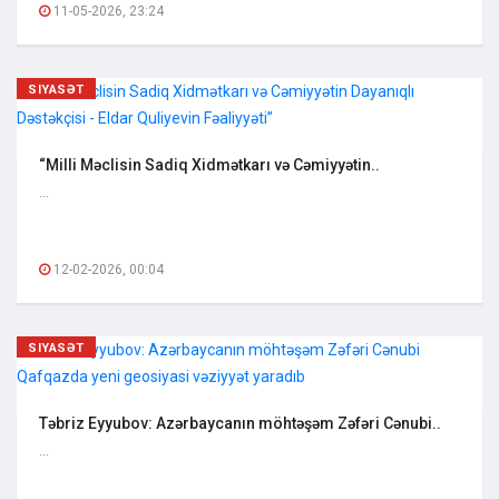
11-05-2026, 23:24
SIYASƏT
“Milli Məclisin Sadiq Xidmətkarı və Cəmiyyətin..
...
12-02-2026, 00:04
SIYASƏT
Təbriz Eyyubov: Azərbaycanın möhtəşəm Zəfəri Cənubi..
...