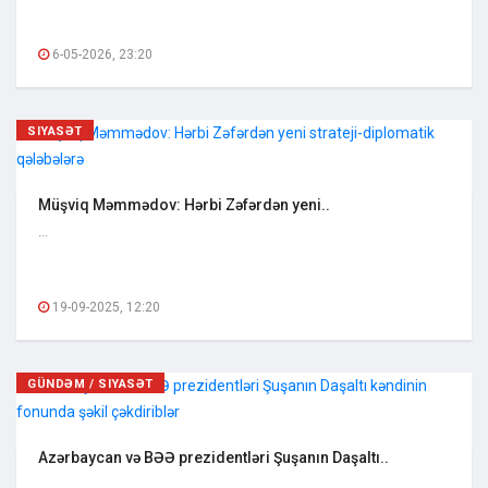
6-05-2026, 23:20
SIYASƏT
Müşviq Məmmədov: Hərbi Zəfərdən yeni..
...
19-09-2025, 12:20
GÜNDƏM / SIYASƏT
Azərbaycan və BƏƏ prezidentləri Şuşanın Daşaltı..
...