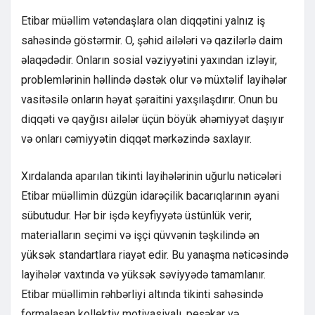
Etibar müəllim vətəndaşlara olan diqqətini yalnız iş
sahəsində göstərmir. O, şəhid ailələri və qazilərlə daim
əlaqədədir. Onların sosial vəziyyətini yaxından izləyir,
problemlərinin həllində dəstək olur və müxtəlif layihələr
vasitəsilə onların həyat şəraitini yaxşılaşdırır. Onun bu
diqqəti və qayğısı ailələr üçün böyük əhəmiyyət daşıyır
və onları cəmiyyətin diqqət mərkəzində saxlayır.
Xırdalanda aparılan tikinti layihələrinin uğurlu nəticələri
Etibar müəllimin düzgün idarəçilik bacarıqlarının əyani
sübutudur. Hər bir işdə keyfiyyətə üstünlük verir,
materialların seçimi və işçi qüvvənin təşkilində ən
yüksək standartlara riayət edir. Bu yanaşma nəticəsində
layihələr vaxtında və yüksək səviyyədə tamamlanır.
Etibar müəllimin rəhbərliyi altında tikinti sahəsində
formalaşan kollektiv motivasiyalı, peşəkar və