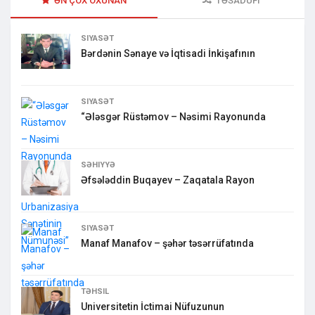
ƏN ÇOX OXUNAN
TƏSADÜFI
SIYASƏT
Bərdənin Sənaye və İqtisadi İnkişafının
SIYASƏT
“Ələsgər Rüstəmov – Nəsimi Rayonunda
SƏHIYYƏ
Əfsələddin Buqayev – Zaqatala Rayon
SIYASƏT
Manaf Manafov – şəhər təsərrüfatında
TƏHSIL
Universitetin İctimai Nüfuzunun