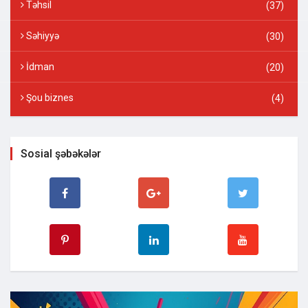
Təhsil
(37)
Səhiyyə
(30)
İdman
(20)
Şou biznes
(4)
Sosial şəbəkələr