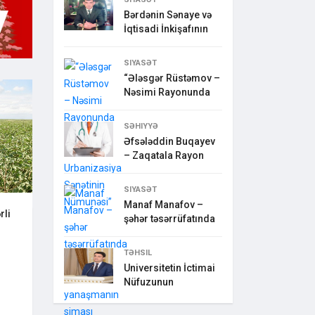
Bərdənin Sənaye və
İqtisadi İnkişafının
SIYASƏT
“Ələsgər Rüstəmov –
Nəsimi Rayonunda
SƏHIYYƏ
Əfsələddin Buqayev
– Zaqatala Rayon
SIYASƏT
Manaf Manafov –
rli
şəhər təsərrüfatında
TƏHSIL
Universitetin İctimai
Nüfuzunun