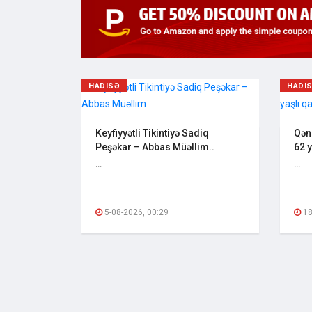
HADISƏ
HADI
Keyfiyyətli Tikintiyə Sadiq
Qən
Peşəkar – Abbas Müəllim..
62 y
...
...
5-08-2026, 00:29
18