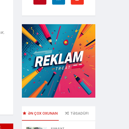
ər,
ƏN ÇOX OXUNAN
TƏSADÜFI
SIYASƏT