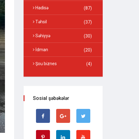
Hadisə
(87)
Təhsil
(37)
Səhiyyə
(30)
İdman
(20)
Şou biznes
(4)
Sosial şəbəkələr