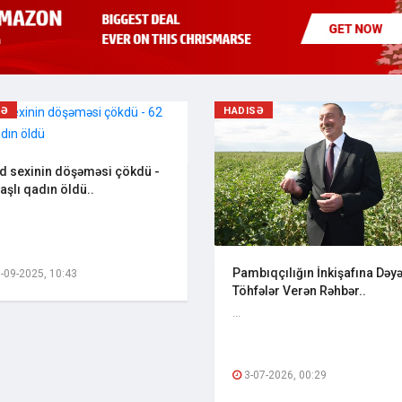
SƏ
HADISƏ
d sexinin döşəməsi çökdü -
aşlı qadın öldü..
Pambıqçılığın İnkişafına Dəyə
-09-2025, 10:43
Töhfələr Verən Rəhbər..
...
3-07-2026, 00:29