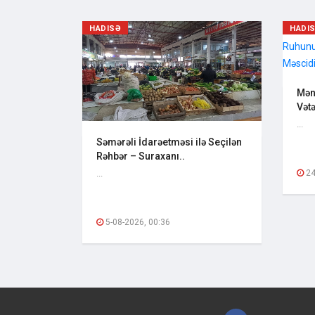
HADISƏ
HADI
Mənə
Vət
...
Səmərəli İdarəetməsi ilə Seçilən
Rəhbər – Suraxanı..
24
...
5-08-2026, 00:36