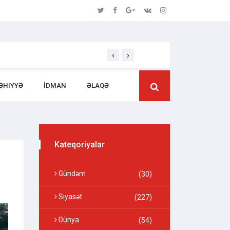
‹
›
Səmərəli İdarəetməsi ilə Seçilən Rəhbər 
ƏHIYYƏ
İDMAN
ƏLAQƏ
Kateqoriyalar
Gündəm
(30)
Siyasət
(227)
Dünya
(54)