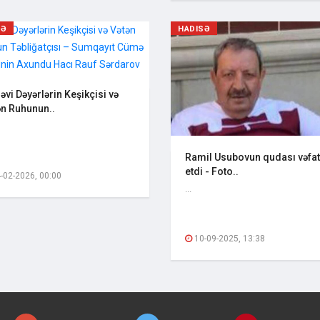
SƏ
HADISƏ
vi Dəyərlərin Keşikçisi və
ən Ruhunun..
Ramil Usubovun qudası vəfat
etdi - Foto..
-02-2026, 00:00
...
10-09-2025, 13:38