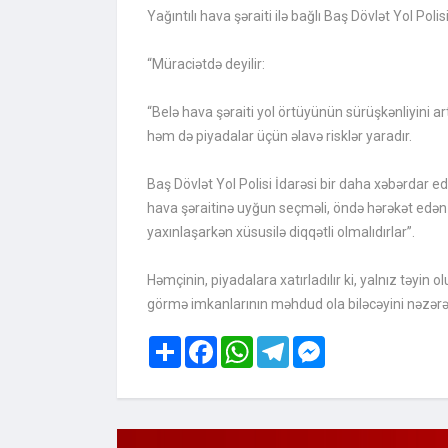
Yağıntılı hava şəraiti ilə bağlı Baş Dövlət Yol Polis
“Müraciətdə deyilir:
“Belə hava şəraiti yol örtüyünün sürüşkənliyini 
həm də piyadalar üçün əlavə risklər yaradır.
Baş Dövlət Yol Polisi İdarəsi bir daha xəbərdar edi
hava şəraitinə uyğun seçməli, öndə hərəkət edən n
yaxınlaşarkən xüsusilə diqqətli olmalıdırlar”.
Həmçinin, piyadalara xatırladılır ki, yalnız təyin
görmə imkanlarının məhdud ola biləcəyini nəzərə 
Share
Facebook
WhatsApp
Telegram
Messenger