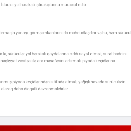
i İdarəsi yol hərəkəti iştirakçılarına müraciət edib.
artırmaqla yanaşı, görmə imkanlarını da məhdudlaşdırır və bu, həm sürücül
r ki, sürücülər yol hərəkəti qaydalarına ciddi riayət etməli, sürət həddini
əqliyyat vasitəsi ilə ara məsafəsini artırmalı, piyada keçidlərinə
 olunmuş piyada keçidlərindən istifadə etməli, yağışlı havada sürücülərin
alaraq daha diqqətli davranmalıdırlar.