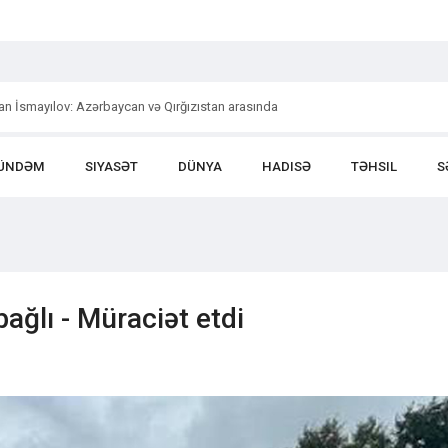
an İsmayılov: Azərbaycan və Qırğızıstan arasında
ÜNDƏM
SIYASƏT
DÜNYA
HADISƏ
TƏHSIL
S
bağlı - Müraciət etdi