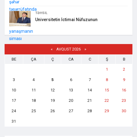
TƏHSIL
Universitetin İctimai Nüfuzunun
«
AVQUST 2026 »
BE
ÇA
Ç
CA
C
Ş
B
1
2
3
4
5
6
7
8
9
10
11
12
13
14
15
16
17
18
19
20
21
22
23
24
25
26
27
28
29
30
31