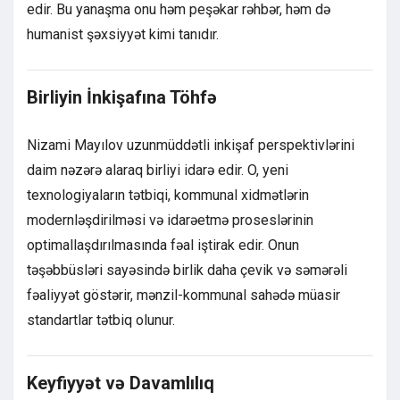
edir. Bu yanaşma onu həm peşəkar rəhbər, həm də
humanist şəxsiyyət kimi tanıdır.
Birliyin İnkişafına Töhfə
Nizami Mayılov uzunmüddətli inkişaf perspektivlərini
daim nəzərə alaraq birliyi idarə edir. O, yeni
texnologiyaların tətbiqi, kommunal xidmətlərin
modernləşdirilməsi və idarəetmə proseslərinin
optimallaşdırılmasında fəal iştirak edir. Onun
təşəbbüsləri sayəsində birlik daha çevik və səmərəli
fəaliyyət göstərir, mənzil-kommunal sahədə müasir
standartlar tətbiq olunur.
Keyfiyyət və Davamlılıq