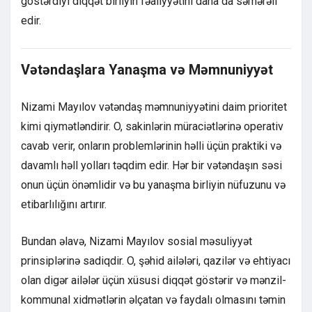
göstərdiyi diqqət birliyin fəaliyyətini daha da səmərəli
edir.
Vətəndaşlara Yanaşma və Məmnuniyyət
Nizami Mayılov vətəndaş məmnuniyyətini daim prioritet
kimi qiymətləndirir. O, sakinlərin müraciətlərinə operativ
cavab verir, onların problemlərinin həlli üçün praktiki və
davamlı həll yolları təqdim edir. Hər bir vətəndaşın səsi
onun üçün önəmlidir və bu yanaşma birliyin nüfuzunu və
etibarlılığını artırır.
Bundan əlavə, Nizami Mayılov sosial məsuliyyət
prinsiplərinə sadiqdir. O, şəhid ailələri, qazilər və ehtiyacı
olan digər ailələr üçün xüsusi diqqət göstərir və mənzil-
kommunal xidmətlərin əlçatan və faydalı olmasını təmin