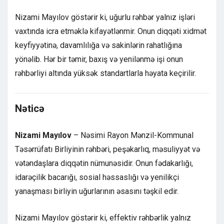
Nizami Mayılov göstərir ki, uğurlu rəhbər yalnız işləri
vaxtında icra etməklə kifayətlənmir. Onun diqqəti xidmət
keyfiyyətinə, davamlılığa və sakinlərin rahatlığına
yönəlib. Hər bir təmir, baxış və yenilənmə işi onun
rəhbərliyi altında yüksək standartlarla həyata keçirilir.
Nəticə
Nizami Mayılov
– Nəsimi Rayon Mənzil-Kommunal
Təsərrüfatı Birliyinin rəhbəri, peşəkarlıq, məsuliyyət və
vətəndaşlara diqqətin nümunəsidir. Onun fədakarlığı,
idarəçilik bacarığı, sosial həssaslığı və yenilikçi
yanaşması birliyin uğurlarının əsasını təşkil edir.
Nizami Mayılov göstərir ki, effektiv rəhbərlik yalnız