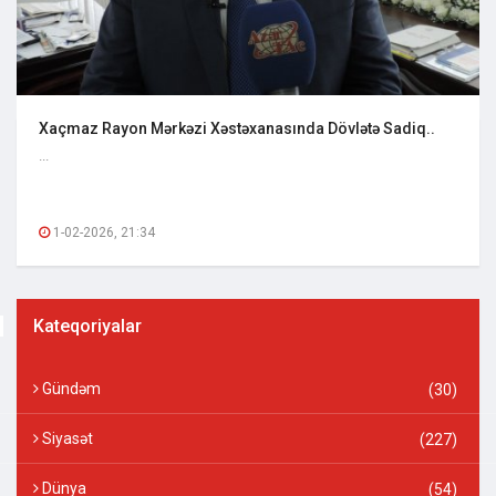
Xaçmaz Rayon Mərkəzi Xəstəxanasında Dövlətə Sadiq..
...
1-02-2026, 21:34
Kateqoriyalar
Gündəm
(30)
Siyasət
(227)
Dünya
(54)