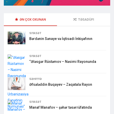
ƏN ÇOX OXUNAN
TƏSADÜFI
SIYASƏT
Bərdənin Sənaye və İqtisadi İnkişafının
SIYASƏT
“Ələsgər Rüstəmov – Nəsimi Rayonunda
SƏHIYYƏ
Əfsələddin Buqayev – Zaqatala Rayon
SIYASƏT
Manaf Manafov – şəhər təsərrüfatında