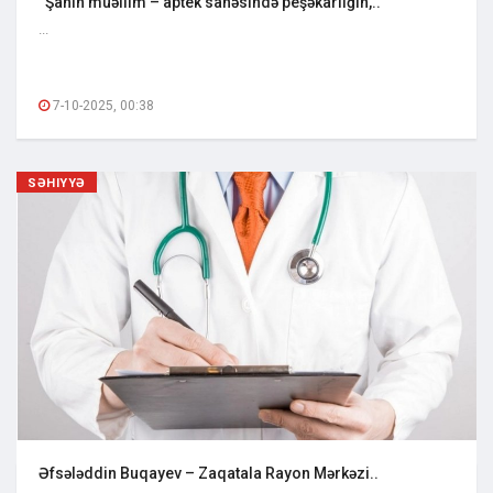
“Şahin müəllim – aptek sahəsində peşəkarlığın,..
...
7-10-2025, 00:38
SƏHIYYƏ
Əfsələddin Buqayev – Zaqatala Rayon Mərkəzi..