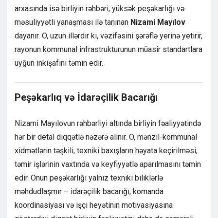
arxasında isə birliyin rəhbəri, yüksək peşəkarlığı və
məsuliyyətli yanaşması ilə tanınan
Nizami Mayılov
dayanır. O, uzun illərdir ki, vəzifəsini şərəflə yerinə yetirir,
rayonun kommunal infrastrukturunun müasir standartlara
uyğun inkişafını təmin edir.
Peşəkarlıq və İdarəçilik Bacarığı
Nizami Mayılovun rəhbərliyi altında birliyin fəaliyyətində
hər bir detal diqqətlə nəzərə alınır. O, mənzil-kommunal
xidmətlərin təşkili, texniki baxışların həyata keçirilməsi,
təmir işlərinin vaxtında və keyfiyyətlə aparılmasını təmin
edir. Onun peşəkarlığı yalnız texniki biliklərlə
məhdudlaşmır – idarəçilik bacarığı, komanda
koordinasiyası və işçi heyətinin motivasiyasına