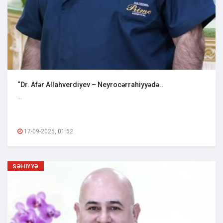
“Dr. Afər Allahverdiyev – Neyrocərrahiyyədə..
...
17-09-2025, 01:52
SƏHIYYƏ