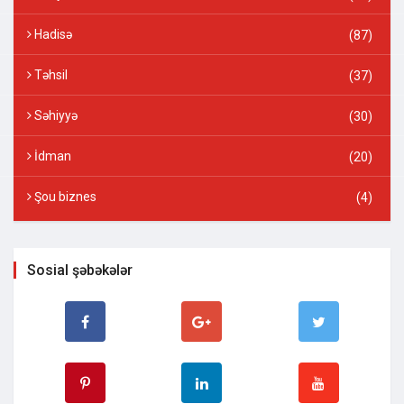
Hadisə
(87)
Təhsil
(37)
Səhiyyə
(30)
İdman
(20)
Şou biznes
(4)
Sosial şəbəkələr