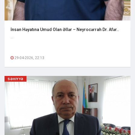
İnsan Həyatına Umud Olan Əllər – Neyrocərrah Dr. Afər..
...
29-04-2026, 22:13
SƏHIYYƏ