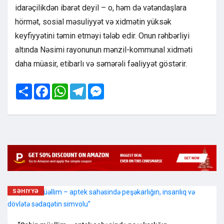
idarəçilikdən ibarət deyil – o, həm də vətəndaşlara
hörmət, sosial məsuliyyət və xidmətin yüksək
keyfiyyətini təmin etməyi tələb edir. Onun rəhbərliyi
altında Nəsimi rayonunun mənzil-kommunal xidməti
daha müasir, etibarlı və səmərəli fəaliyyət göstərir.
Share
Facebook
WhatsApp
Telegram
Messenger
SƏHIYYƏ