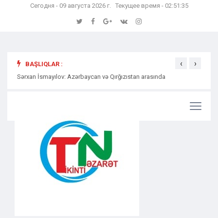
Сегодня - 09 августа 2026 г. Текущее время - 02:51:36
‹
›
BAŞLIQLAR :
Sərxan İsmayılov: Azərbaycan və Qırğızıstan arasında
Səmərə