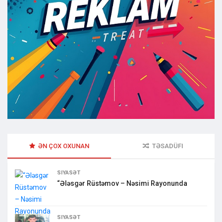
ƏN ÇOX OXUNAN
TƏSADÜFI
SIYASƏT
“Ələsgər Rüstəmov – Nəsimi Rayonunda
SIYASƏT