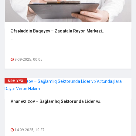
Əfsələddin Buqayev – Zaqatala Rayon Mərkəzi..
...
9-09-2025, 00:05
SƏHIYYƏ
Anar Əzizov – Sağlamlıq Sektorunda Lider və..
...
14-09-2025, 10:37