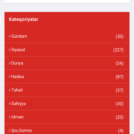
Kateqoriyalar
Gündəm
(30)
Siyasət
(227)
Dünya
(54)
Hadisə
(87)
Təhsil
(37)
Səhiyyə
(30)
İdman
(20)
Şou biznes
(4)