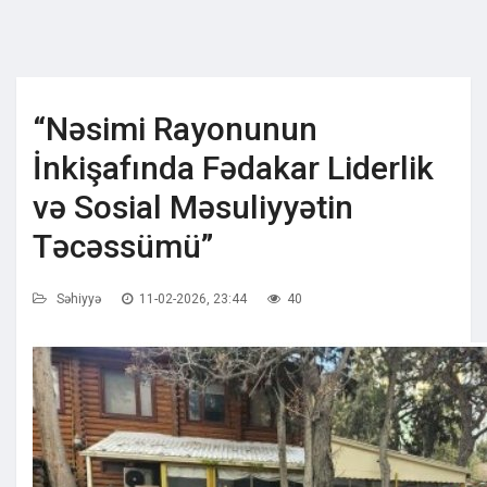
“Nəsimi Rayonunun
İnkişafında Fədakar Liderlik
və Sosial Məsuliyyətin
Təcəssümü”
Səhiyyə
11-02-2026, 23:44
40