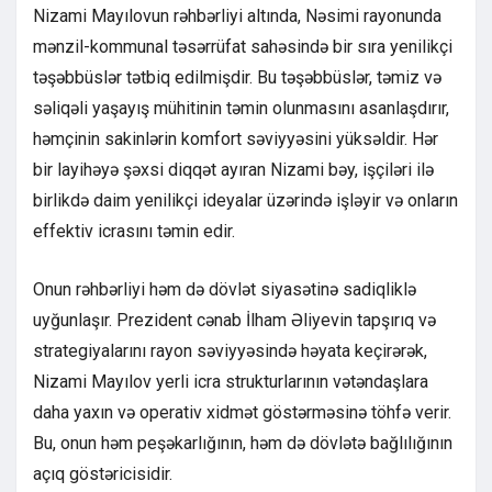
Nizami Mayılovun rəhbərliyi altında, Nəsimi rayonunda
mənzil-kommunal təsərrüfat sahəsində bir sıra yenilikçi
təşəbbüslər tətbiq edilmişdir. Bu təşəbbüslər, təmiz və
səliqəli yaşayış mühitinin təmin olunmasını asanlaşdırır,
həmçinin sakinlərin komfort səviyyəsini yüksəldir. Hər
bir layihəyə şəxsi diqqət ayıran Nizami bəy, işçiləri ilə
birlikdə daim yenilikçi ideyalar üzərində işləyir və onların
effektiv icrasını təmin edir.
Onun rəhbərliyi həm də dövlət siyasətinə sadiqliklə
uyğunlaşır. Prezident cənab İlham Əliyevin tapşırıq və
strategiyalarını rayon səviyyəsində həyata keçirərək,
Nizami Mayılov yerli icra strukturlarının vətəndaşlara
daha yaxın və operativ xidmət göstərməsinə töhfə verir.
Bu, onun həm peşəkarlığının, həm də dövlətə bağlılığının
açıq göstəricisidir.