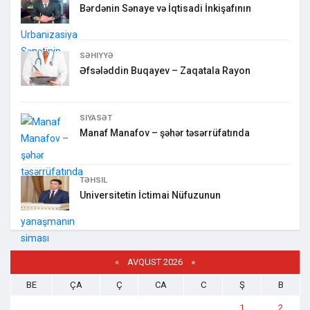
Bərdənin Sənaye və İqtisadi İnkişafının
SƏHIYYƏ
Əfsələddin Buqayev – Zaqatala Rayon
SIYASƏT
Manaf Manafov – şəhər təsərrüfatında
TƏHSIL
Universitetin İctimai Nüfuzunun
«
AVQUST 2026 »
BE
ÇA
Ç
CA
C
Ş
B
1
2