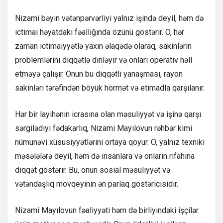
Nizami bəyin vətənpərvərliyi yalnız işində deyil, həm də
ictimai həyatdakı fəallığında özünü göstərir. O, hər
zaman ictimaiyyətlə yaxın əlaqədə olaraq, sakinlərin
problemlərini diqqətlə dinləyir və onları operativ həll
etməyə çalışır. Onun bu diqqətli yanaşması, rayon
sakinləri tərəfindən böyük hörmət və etimadla qarşılanır.
Hər bir layihənin icrasına olan məsuliyyət və işinə qarşı
sərgilədiyi fədakarlıq, Nizami Mayılovun rəhbər kimi
nümunəvi xüsusiyyətlərini ortaya qoyur. O, yalnız texniki
məsələlərə deyil, həm də insanlara və onların rifahına
diqqət göstərir. Bu, onun sosial məsuliyyət və
vətəndaşlıq mövqeyinin ən parlaq göstəricisidir.
Nizami Mayılovun fəaliyyəti həm də birliyindəki işçilər