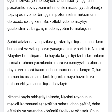
üçün motivasiya mənbəyidir. Onun liderliyi işçilərin
peşəkarlıq səviyyəsini artırır, onları məsuliyyətli olmağa
təşviq edir və hər bir işçinin potensialını maksimum
dərəcədə üzə çıxarır. Bu, kollektivdə həmrəyliyi
gücləndirir və birgə iş mədəniyyətini formalaşdırır.
Şəhid ailələrinə və qazilərə göstərdiyi diqqət, onun dərin
humanist və vətənpərvər yanaşmasını əks etdirir. Nizami
Mayılov bu istiqamətdə həyata keçirdiyi tədbirlər, onların
sosial rifahının yaxşılaşdırılması və cəmiyyət tərəfindən
dəyər verilməsi baxımından xüsusi önəm daşıyır. O, hər
zaman bu insanlara dəstək göstərməyə hazırdır və
onların ehtiyaclarını diqqətlə izləyir.
Nizami bəyin rəhbərliyi altında, Nəsimi rayonunun
mənzil-kommunal təsərrüfatı sahəsi daha şəffaf, daha
effektiv və vətəndaş yönümlü fəaliyyət göstərir. Onun