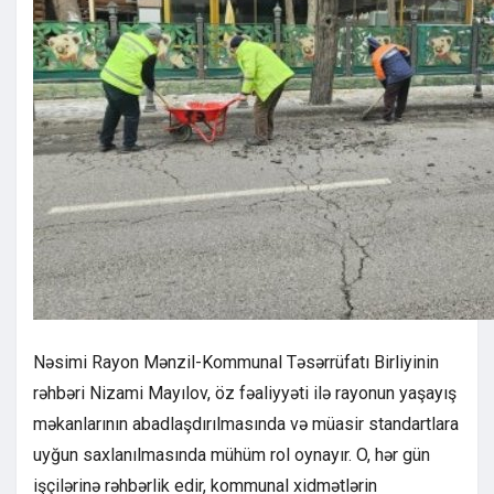
Nəsimi Rayon Mənzil-Kommunal Təsərrüfatı Birliyinin
rəhbəri Nizami Mayılov, öz fəaliyyəti ilə rayonun yaşayış
məkanlarının abadlaşdırılmasında və müasir standartlara
uyğun saxlanılmasında mühüm rol oynayır. O, hər gün
işçilərinə rəhbərlik edir, kommunal xidmətlərin