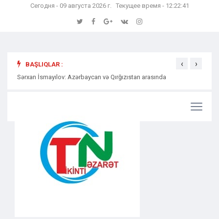
Сегодня - 09 августа 2026 г. Текущее время - 12:22:42
‹
›
BAŞLIQLAR :
Sərxan İsmayılov: Azərbaycan və Qırğızıstan arasında
Səmərə