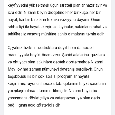
keyfiyyətini yüksəltmək üçün strateji planlar hazırlayır və
icra edir. Nizami bəyin diqqətində hər bir küçə, hər bir
həyət, hər bir binaların texniki vəziyyəti dayanır. Onun
rəhbərliyi ilə həyata keçirilən layihələr, sakinlərin rahat və
təhlükəsiz yaşayış mühitinə sahib olmalarını təmin edir.
O, yalnız fiziki infrastruktura deyil, həm də sosial
məsuliyyətə böyük önəm verir. Şəhid ailələrinə, qazilərə
və ehtiyacı olan sakinlərə dəstək göstərməkdə Nizami
Mayılov hər zaman nümunəvi davranış sərgiləyir. Onun
təşəbbüsü ilə bir çox sosial proqramlar həyata
keçirilmiş, rayonun həssas təbəqələrinin həyat şəraitinin
yaxşılaşdırılması təmin edilmişdir. Nizami bəyin bu
yanaşması, dövlətçiliyə və vətənpərvərliyə olan dərin
bağlılığının açıq göstəricisidir.