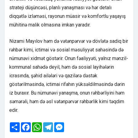
strateji düşüncəsi, planlı yanaşması və hər detalı
diqqətlə izləməsi, rayonun müasir və komfortlu yaşayış
mühitinə malik olmasına imkan yaradır.
Nizami Mayılov həm də vətənpərvər və dövlətə sadiq bir
rəhbər kimi, ictimai və sosial məsuliyyət sahəsində də
nümunəvi xidmət göstərir. Onun fəaliyyəti, yalnız mənzil-
kommunal sahədə deyil, həm də sosial layihələrin
icrasında, şəhid ailələri və qazilərə dəstək
göstərilməsində, ictimai rifahın yüksəldilməsində dərin
iz buraxır. Bu nümunəvi yanaşma, onun rəhbərliyini həm
səmərəli, həm də əsl vətənpərvər rəhbərlik kimi təqdim
edir.
Share
Facebook
WhatsApp
Telegram
Messenger