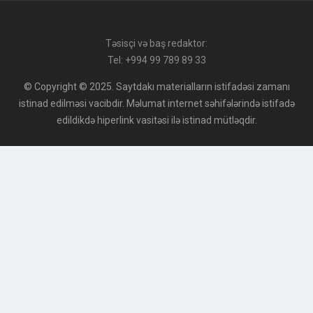
Təsisçi və baş redaktor:
Tel: +994 99 789 89 33
© Copyright © 2025. Saytdakı materialların istifadəsi zamanı
istinad edilməsi vacibdir. Məlumat internet səhifələrində istifadə
edildikdə hiperlink vasitəsi ilə istinad mütləqdir.