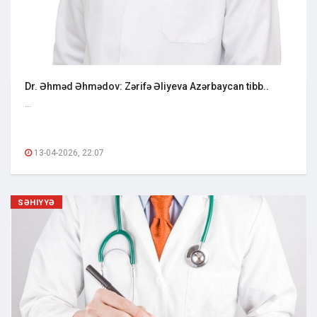
Dr. Əhməd Əhmədov: Zərifə Əliyeva Azərbaycan tibb..
...
13-04-2026, 22:07
SƏHIYYƏ