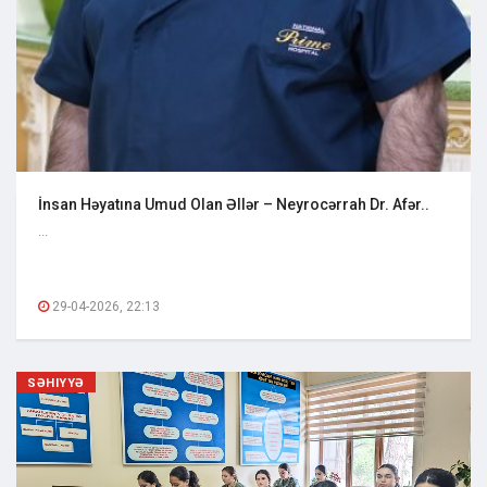
İnsan Həyatına Umud Olan Əllər – Neyrocərrah Dr. Afər..
...
29-04-2026, 22:13
SƏHIYYƏ