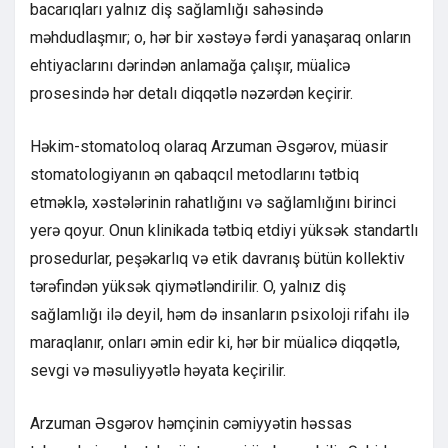
bacarıqları yalnız diş sağlamlığı sahəsində
məhdudlaşmır; o, hər bir xəstəyə fərdi yanaşaraq onların
ehtiyaclarını dərindən anlamağa çalışır, müalicə
prosesində hər detalı diqqətlə nəzərdən keçirir.
Həkim-stomatoloq olaraq Arzuman Əsgərov, müasir
stomatologiyanın ən qabaqcıl metodlarını tətbiq
etməklə, xəstələrinin rahatlığını və sağlamlığını birinci
yerə qoyur. Onun klinikada tətbiq etdiyi yüksək standartlı
prosedurlar, peşəkarlıq və etik davranış bütün kollektiv
tərəfindən yüksək qiymətləndirilir. O, yalnız diş
sağlamlığı ilə deyil, həm də insanların psixoloji rifahı ilə
maraqlanır, onları əmin edir ki, hər bir müalicə diqqətlə,
sevgi və məsuliyyətlə həyata keçirilir.
Arzuman Əsgərov həmçinin cəmiyyətin həssas