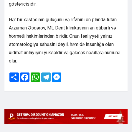
göstəricisidir.
Hər bir xəstəsinin gülüşünü və rifahını ön planda tutan
Arzuman Əsgərov, ML Dent klinikasının ən etibarlı və
hörmətli həkimlərindən biridir. Onun fəaliyyəti yalnız
stomatologiya sahəsini deyil, həm də insanlığa olan
xidmət anlayışını yüksəldir və gələcək nəsillərə nümunə
olur.
Share
Facebook
WhatsApp
Telegram
Messenger