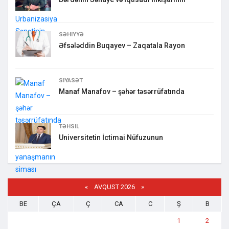
SƏHIYYƏ
Əfsələddin Buqayev – Zaqatala Rayon
SIYASƏT
Manaf Manafov – şəhər təsərrüfatında
TƏHSIL
Universitetin İctimai Nüfuzunun
«
AVQUST 2026 »
BE
ÇA
Ç
CA
C
Ş
B
1
2