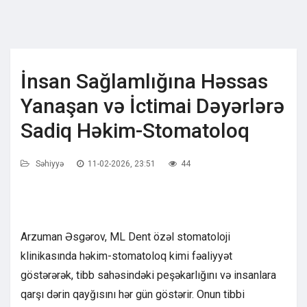
İnsan Sağlamlığına Həssas
Yanaşan və İctimai Dəyərlərə
Sadiq Həkim-Stomatoloq
Səhiyyə
11-02-2026, 23:51
44
Arzuman Əsgərov, ML Dent özəl stomatoloji
klinikasında həkim-stomatoloq kimi fəaliyyət
göstərərək, tibb sahəsindəki peşəkarlığını və insanlara
qarşı dərin qayğısını hər gün göstərir. Onun tibbi