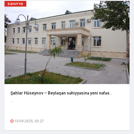
SƏHIYYƏ
Şahlar Hüseynov – Beyləqan səhiyyəsinə yeni nəfəs..
...
10-09-2025, 00:27