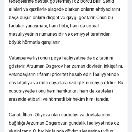
təbəqələrinə dəstək göstərməyi öz borcu bilir. Şəhid
ailələri və qazilərlə əlaqədə olarkən onların ehtiyaclarını
başa düşür, onlara diqqət və qayğı göstərir. Onun bu
fədakar yanaşması, həm tibbi, həm də sosial
məsuliyyətinin nümunəsidir və cəmiyyət tərəfindən
böyük hörmətlə qarşılanır.
Vətənpərvərliyi onun peşə fəaliyyətinə də öz təsirini
göstərir. Arzuman Əsgərov hər zaman dövlətin inkişafını,
vətəndaşların rifahını prioritet hesab edir, fəaliyyətində
dövlətçiliyə və milli dəyərlərə sadiqlik nümayiş etdirir. Bu
xüsusiyyətləri onu həm həmkarları, həm də xəstələri
arasında etibarlı və hörmətli bir həkim kimi tanıdır.
Cənab İlham Əliyevə olan sadiqliyi və dövlətə olan
bağlılığı Arzuman Əsgərovun gündəlik fəaliyyətində öz
əksini tapır. O, hər bir işində dövlət siyasətinə uyğun