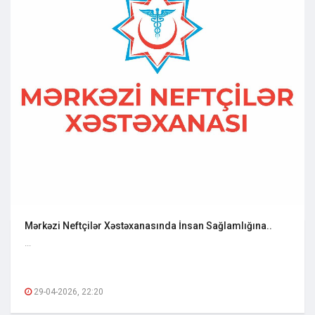
Mərkəzi Neftçilər Xəstəxanasında İnsan Sağlamlığına..
...
29-04-2026, 22:20