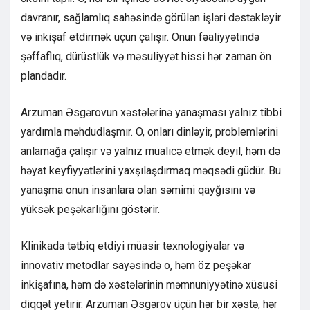
davranır, sağlamlıq sahəsində görülən işləri dəstəkləyir
və inkişaf etdirmək üçün çalışır. Onun fəaliyyətində
şəffaflıq, dürüstlük və məsuliyyət hissi hər zaman ön
plandadır.
Arzuman Əsgərovun xəstələrinə yanaşması yalnız tibbi
yardımla məhdudlaşmır. O, onları dinləyir, problemlərini
anlamağa çalışır və yalnız müalicə etmək deyil, həm də
həyat keyfiyyətlərini yaxşılaşdırmaq məqsədi güdür. Bu
yanaşma onun insanlara olan səmimi qayğısını və
yüksək peşəkarlığını göstərir.
Klinikada tətbiq etdiyi müasir texnologiyalar və
innovativ metodlar sayəsində o, həm öz peşəkar
inkişafına, həm də xəstələrinin məmnuniyyətinə xüsusi
diqqət yetirir. Arzuman Əsgərov üçün hər bir xəstə, hər