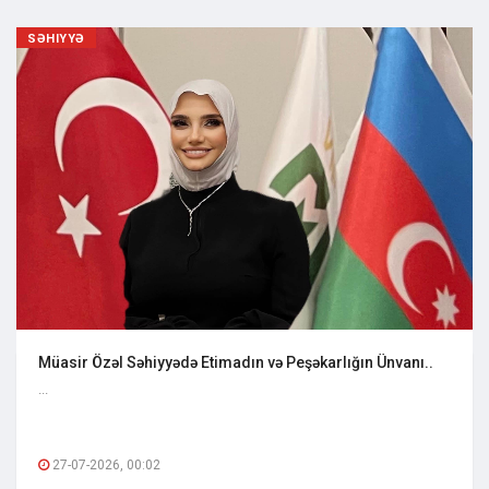
SƏHIYYƏ
Müasir Özəl Səhiyyədə Etimadın və Peşəkarlığın Ünvanı..
...
27-07-2026, 00:02