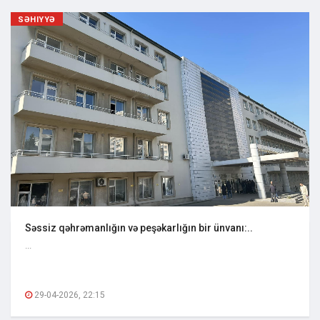
SƏHIYYƏ
Səssiz qəhrəmanlığın və peşəkarlığın bir ünvanı:..
...
29-04-2026, 22:15