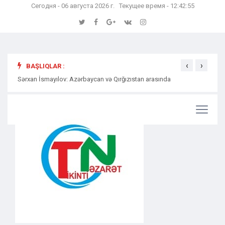
Сегодня - 06 августа 2026 г. Текущее время - 12:42:56
‹
›
BAŞLIQLAR :
Sərxan İsmayılov: Azərbaycan və Qırğızıstan arasında
Səmərə