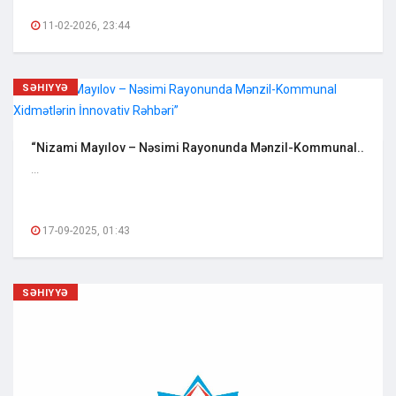
11-02-2026, 23:44
SƏHIYYƏ
“Nizami Mayılov – Nəsimi Rayonunda Mənzil-Kommunal..
...
17-09-2025, 01:43
SƏHIYYƏ