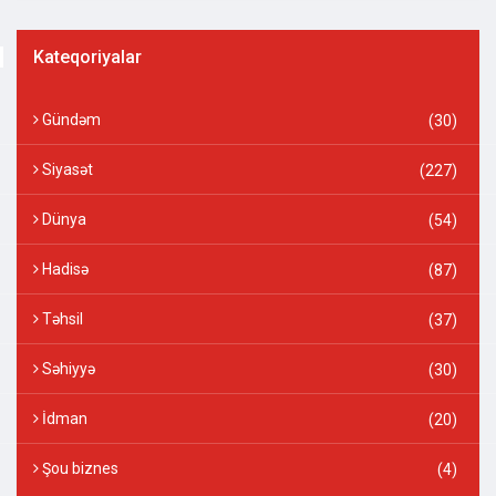
Kateqoriyalar
Gündəm
(30)
Siyasət
(227)
Dünya
(54)
Hadisə
(87)
Təhsil
(37)
Səhiyyə
(30)
İdman
(20)
Şou biznes
(4)