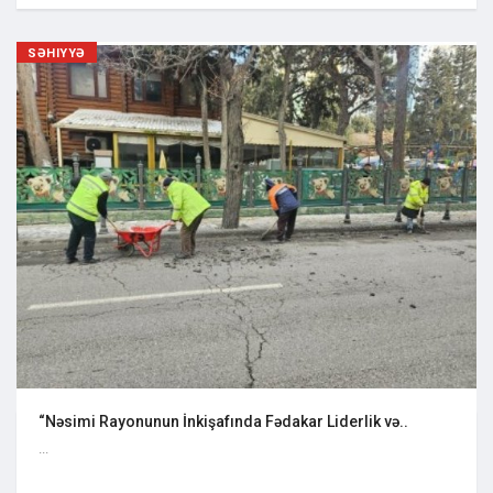
SƏHIYYƏ
“Nəsimi Rayonunun İnkişafında Fədakar Liderlik və..
...