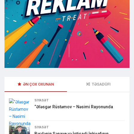
ƏN ÇOX OXUNAN
TƏSADÜFI
SIYASƏT
“Ələsgər Rüstəmov – Nəsimi Rayonunda
SIYASƏT
Bərdənin Sənaye və İqtisadi İnkişafının