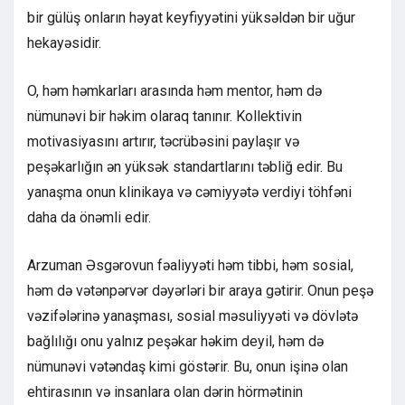
bir gülüş onların həyat keyfiyyətini yüksəldən bir uğur
hekayəsidir.
O, həm həmkarları arasında həm mentor, həm də
nümunəvi bir həkim olaraq tanınır. Kollektivin
motivasiyasını artırır, təcrübəsini paylaşır və
peşəkarlığın ən yüksək standartlarını təbliğ edir. Bu
yanaşma onun klinikaya və cəmiyyətə verdiyi töhfəni
daha da önəmli edir.
Arzuman Əsgərovun fəaliyyəti həm tibbi, həm sosial,
həm də vətənpərvər dəyərləri bir araya gətirir. Onun peşə
vəzifələrinə yanaşması, sosial məsuliyyəti və dövlətə
bağlılığı onu yalnız peşəkar həkim deyil, həm də
nümunəvi vətəndaş kimi göstərir. Bu, onun işinə olan
ehtirasının və insanlara olan dərin hörmətinin