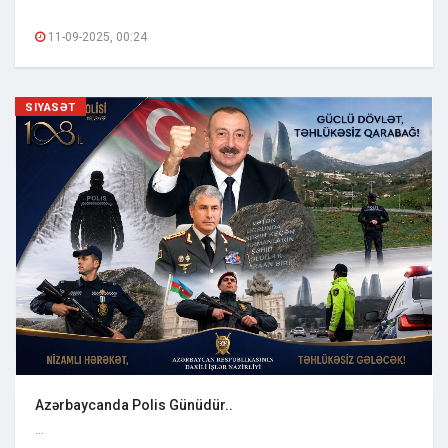
11-09-2025, 00:24
SIYASƏT
Azərbaycanda Polis Günüdür..
...