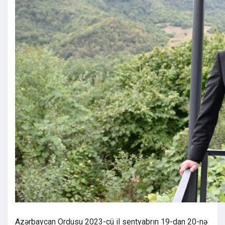
Azərbaycan Ordusu 2023-cü il sentyabrın 19-dan 20-nə