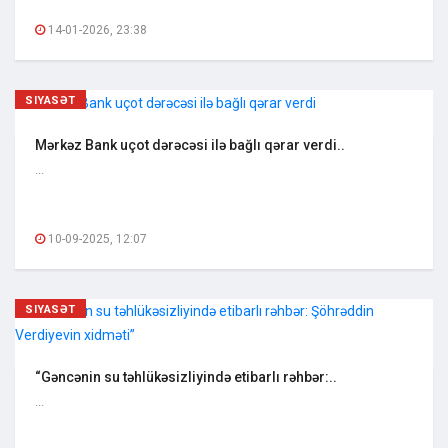
14-01-2026, 23:38
SIYASƏT
Mərkəz Bank uçot dərəcəsi ilə bağlı qərar verdi..
...
10-09-2025, 12:07
SIYASƏT
“Gəncənin su təhlükəsizliyində etibarlı rəhbər:..
...