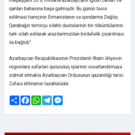
məşəqqətli 30 il, minlərlə azərbaycanlı igidin canları və
qanları bahasına başa gəlmişdir. Bu günün təsis
edilməsi həmçinin Ermənistanın və qondarma Dağlıq
Qarabağın terrorçu silahlı dəstələrinin tör-töküntülərinin
tərk-silah edilərək ərazilərimizdən birdəfəlik çıxarılması
ilə bağlıdı”.
Azərbaycan Respublikasının Prezidenti İlham Əliyevin
regionlara səfərləri quruculuq işlərinin vüsətləndirməyə
xidmət etməklə Azərbaycan Ordusunun qazandığı tarixi
Zəfərə ehtiramın təzahürüdür.
Share
Facebook
WhatsApp
Telegram
Messenger