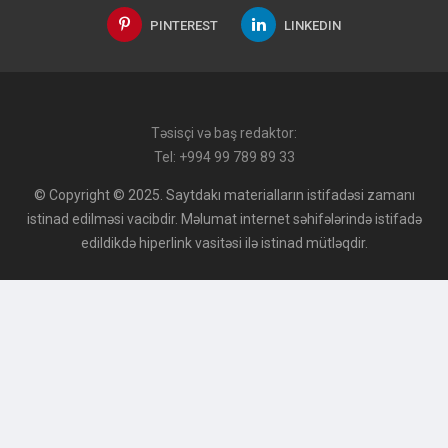
PINTEREST
LINKEDIN
Təsisçi və baş redaktor:
Tel: +994 99 789 89 33
© Copyright © 2025. Saytdakı materialların istifadəsi zamanı
istinad edilməsi vacibdir. Məlumat internet səhifələrində istifadə
edildikdə hiperlink vasitəsi ilə istinad mütləqdir.