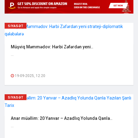
SIYASƏT
Müşviq Məmmədov: Hərbi Zəfərdən yeni..
...
19-09-2025, 12:20
SIYASƏT
Anar müəllim: 20 Yanvar – Azadlıq Yolunda Qanla..
...