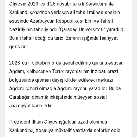
Əliyevin 2023-cü il 28 noyabr tarixli Sərəncamı ilə
Xankəndi şəhərində yerləşən ali təhsil müəssisəsinin
əsasında Azərbaycan Respublikası Elm və Təhsil
Nazirliyinin tabeliyində “Qarabağ Universiteti” yaradıldı.
Bu ali təhsil ocağı da tarixi Zəfərin işığında fəaliyyət
göstərir.
2023-cü il dekabrın 5-də qəbul edilmiş qanuna əsasən
Ağdam, Kəlbəcər və Tərtər rayonlarının inzibati ərazi
bölgüsündə qismən dəyişikliklər edilərək mərkəzi
Ağdərə şəhəri olmaqla Ağdərə rayonu yaradıldı. Bu da
Qarabağın dinamik inkişafında müəyyən sosial
əhəmiyyət kəsb edir.
Prezident İlham Əliyev işğaldan azad olunmuş
Xankəndinə, Xocalıya müxtəlif vaxtlarda səfərlər edib.