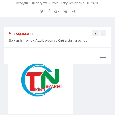
Сегодня - 10 августа 2026 г. Текущее время - 03:26:06
‹
›
BAŞLIQLAR :
Sərxan İsmayılov: Azərbaycan və Qırğızıstan arasında
Səmərə