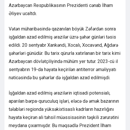
Azərbaycan Respublikasının Prezidenti cənab İlham
Əliyev ucaltdı.
Vətən müharibəsində qazanılan böyük Zəfərdən sonra
işğaldan azad edilmiş ərazilər üzrə şəhər günləri təsis
edildi. 20 sentyabr Xankəndi, Xocalı, Xocavənd, Ağdərə
şəhərləri günüdür. Bu tarix qürurla xatırlanan bir tarix kimi
Azərbaycan dövlətçiliyində mühüm yer tutur. 2023-cü il
sentyabrın 19-da həyata keçirilən antiterror əməliyyatı
nəticəsində bu şəhərlər də işğaldan azad edilmişdi.
İşğaldan azad edilmiş ərazilərin iqtisadi potensialı,
aparılan bərpa-quruculuq işləri, eləcə də əmək bazarının
tələbləri regionda yüksəkixtisaslı kadrların hazırlığını
həyata keçirən ali təhsil müəssisəsinin təşkili zərurətini
meydana çıxarmışdır. Bu məqsədlə Prezident İlham