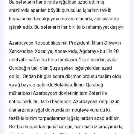
Bu səfərlərin hər birində işğaldan azad edilmiş
ərazilərdə aparılan böyük quruculuq işlərinin tərkib
hissələrinin təməlqoyma mərasimlərində, açılışlarında
iştirak edib. Bu səfərlərin hər biri tarixi əhəmiyyət daşıyır.
Azərbaycan Respublikasının Prezidenti İlham Əliyevin
Xankəndinə, Xocalıya, Xocavəndə, Ağdərəyə bu ilin 20
sentyabr səfəri də belə tarixləşdi. “Üç il bundan əvvəl
Qarabağın tacı olan Şuşa şəhəri işğalçılardan azad
edildi. Ondan bir gün sonra düşmən ordusu təslim oldu
və ağ bayraq qaldırdı. Beləliklə, İkinci Qarabağ
müharibəsi Azərbaycan dövlətinin tam Zəfəri ilə
nəticələndi. Bu, tarixi hadisədir. Azərbaycan xalqı uzun
illər ərzində işğal dövründə bir nöqtəyə vururdu ki,
tezliklə bizim torpaqlarımız işğalçılardan azad edilsin.
Biz bu müqəddəs günü hər gün, hər saat öz əməyimizlə,