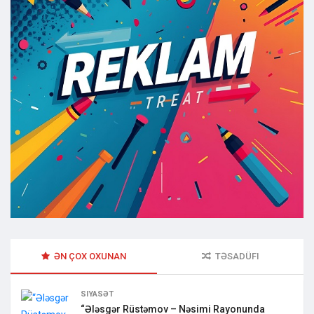
ƏN ÇOX OXUNAN
TƏSADÜFI
SIYASƏT
“Ələsgər Rüstəmov – Nəsimi Rayonunda