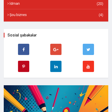
İdman
(20)
Şou biznes
(4)
Sosial şəbəkələr