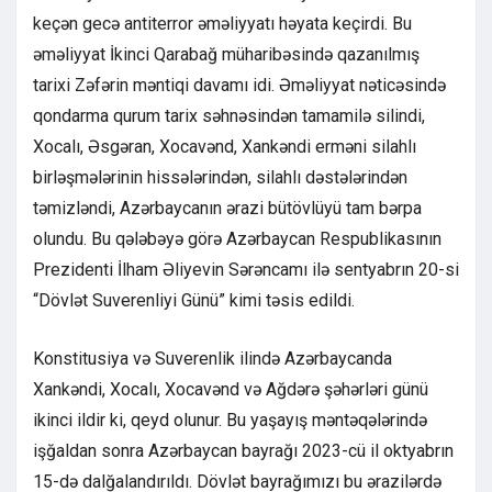
keçən gecə antiterror əməliyyatı həyata keçirdi. Bu
əməliyyat İkinci Qarabağ müharibəsində qazanılmış
tarixi Zəfərin məntiqi davamı idi. Əməliyyat nəticəsində
qondarma qurum tarix səhnəsindən tamamilə silindi,
Xocalı, Əsgəran, Xocavənd, Xankəndi erməni silahlı
birləşmələrinin hissələrindən, silahlı dəstələrindən
təmizləndi, Azərbaycanın ərazi bütövlüyü tam bərpa
olundu. Bu qələbəyə görə Azərbaycan Respublikasının
Prezidenti İlham Əliyevin Sərəncamı ilə sentyabrın 20-si
“Dövlət Suverenliyi Günü” kimi təsis edildi.
Konstitusiya və Suverenlik ilində Azərbaycanda
Xankəndi, Xocalı, Xocavənd və Ağdərə şəhərləri günü
ikinci ildir ki, qeyd olunur. Bu yaşayış məntəqələrində
işğaldan sonra Azərbaycan bayrağı 2023-cü il oktyabrın
15-də dalğalandırıldı. Dövlət bayrağımızı bu ərazilərdə