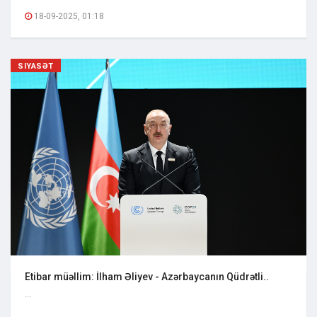
18-09-2025, 01:18
SIYASƏT
Etibar müəllim: İlham Əliyev - Azərbaycanın Qüdrətli..
...