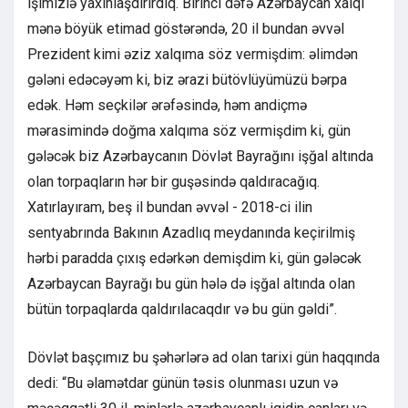
işimizlə yaxınlaşdırırdıq. Birinci dəfə Azərbaycan xalqı
mənə böyük etimad göstərəndə, 20 il bundan əvvəl
Prezident kimi əziz xalqıma söz vermişdim: əlimdən
gələni edəcəyəm ki, biz ərazi bütövlüyümüzü bərpa
edək. Həm seçkilər ərəfəsində, həm andiçmə
mərasimində doğma xalqıma söz vermişdim ki, gün
gələcək biz Azərbaycanın Dövlət Bayrağını işğal altında
olan torpaqların hər bir guşəsində qaldıracağıq.
Xatırlayıram, beş il bundan əvvəl - 2018-ci ilin
sentyabrında Bakının Azadlıq meydanında keçirilmiş
hərbi paradda çıxış edərkən demişdim ki, gün gələcək
Azərbaycan Bayrağı bu gün hələ də işğal altında olan
bütün torpaqlarda qaldırılacaqdır və bu gün gəldi”.
Dövlət başçımız bu şəhərlərə ad olan tarixi gün haqqında
dedi: “Bu əlamətdar günün təsis olunması uzun və