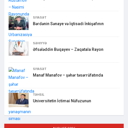
SIYASƏT
Bərdənin Sənaye və İqtisadi İnkişafının
SƏHIYYƏ
Əfsələddin Buqayev – Zaqatala Rayon
SIYASƏT
Manaf Manafov – şəhər təsərrüfatında
TƏHSIL
Universitetin İctimai Nüfuzunun