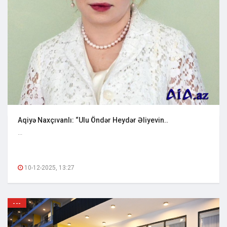
Aqiyə Naxçıvanlı: “Ulu Öndər Heydər Əliyevin..
...
10-12-2025, 13:27
---