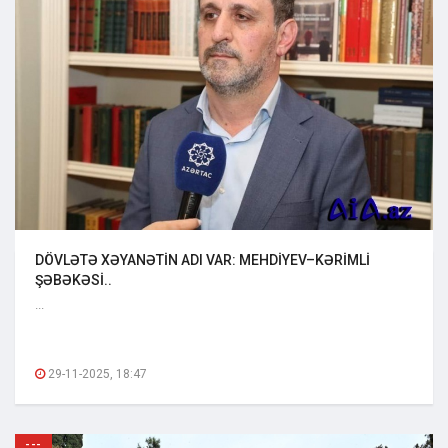
DÖVLƏTƏ XƏYANƏTİN ADI VAR: MEHDİYEV–KƏRİMLİ
ŞƏBƏKƏSİ..
...
29-11-2025, 18:47
---