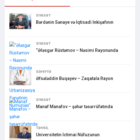
SIYASƏT
Bərdənin Sənaye və İqtisadi İnkişafının
SIYASƏT
“Ələsgər Rüstəmov – Nəsimi Rayonunda
SƏHIYYƏ
Əfsələddin Buqayev – Zaqatala Rayon
SIYASƏT
Manaf Manafov – şəhər təsərrüfatında
TƏHSIL
Universitetin İctimai Nüfuzunun