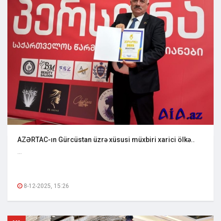
AZƏRTAC-ın Gürcüstan üzrə xüsusi müxbiri xarici ölkə..
...
8-12-2025, 15:26
---