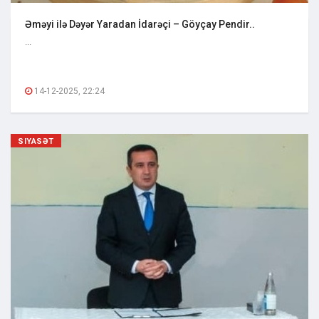
Əməyi ilə Dəyər Yaradan İdarəçi – Göyçay Pendir..
...
14-12-2025, 22:24
SIYASƏT