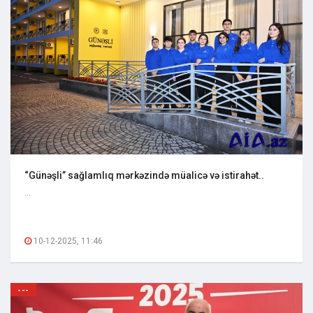
“Günəşli” sağlamlıq mərkəzində müalicə və istirahət..
...
10-12-2025, 11:46
---