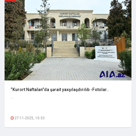
“Kurort Naftalan”da şərait yaxşılaşdırılıb -Fotolar..
...
27-11-2025, 10:33