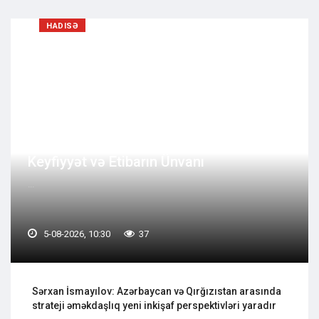
HADISƏ
Müasir Fərdi Yaşayış Evlərinin İnşasında
Keyfiyyət və Etibarın Ünvanı
...
5-08-2026, 10:30
37
Sərxan İsmayılov: Azərbaycan və Qırğızıstan arasında
strateji əməkdaşlıq yeni inkişaf perspektivləri yaradır