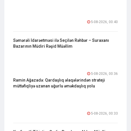
5-08-2026, 00:40
Səmərəli İdarəetməsi ilə Seçilən Rəhbər – Suraxanı
Bazarının Müdiri Rəşid Müəllim
5-08-2026, 00:36
Ramin Ağazadə: Qardaşlıq əlaqələrindən strateji
müttəfiqliyə uzanan uğurlu əməkdaşlıq yolu
5-08-2026, 00:33