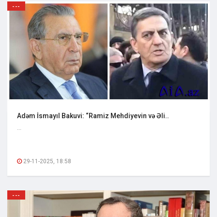
---
Adəm İsmayıl Bakuvi: “Ramiz Mehdiyevin və Əli..
...
29-11-2025, 18:58
---