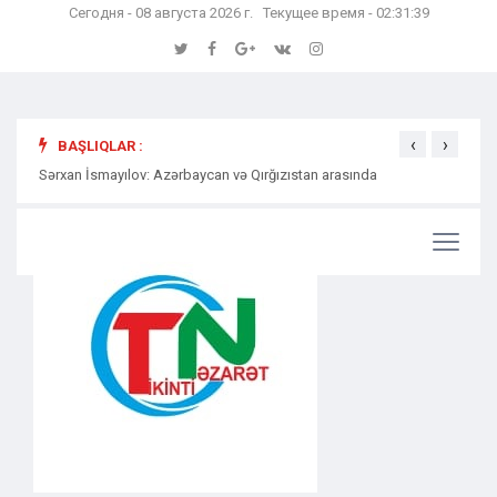
Сегодня - 08 августа 2026 г. Текущее время - 02:31:41
‹
›
BAŞLIQLAR :
Sərxan İsmayılov: Azərbaycan və Qırğızıstan arasında
Səmərə