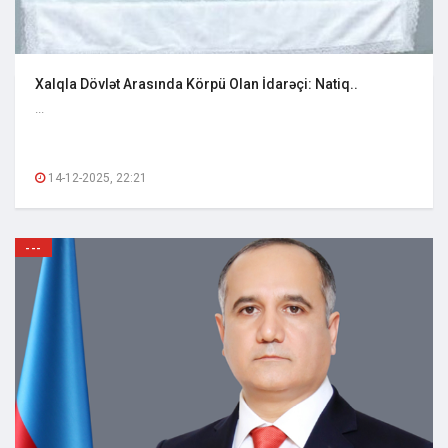
Xalqla Dövlət Arasında Körpü Olan İdarəçi: Natiq..
...
14-12-2025, 22:21
---