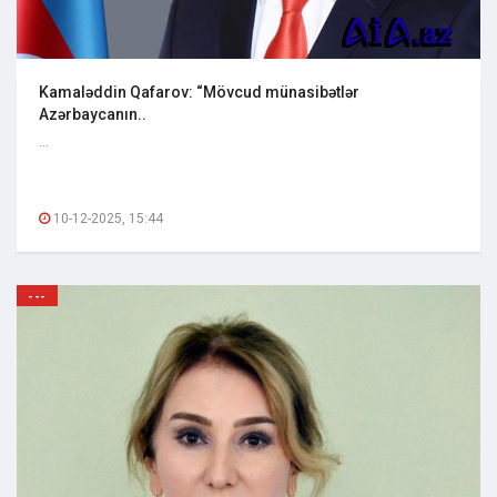
Kamaləddin Qafarov: “Mövcud münasibətlər
Azərbaycanın..
...
10-12-2025, 15:44
---