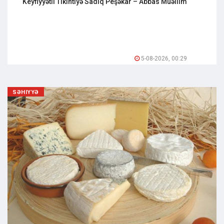
Keyfiyyətli Tikintiyə Sadiq Peşəkar – Abbas Müəllim
5-08-2026, 00:29
SƏHIYYƏ