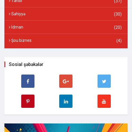
Təhsil
(37)
Səhiyyə
(30)
İdman
(20)
Şou biznes
(4)
Sosial şəbəkələr