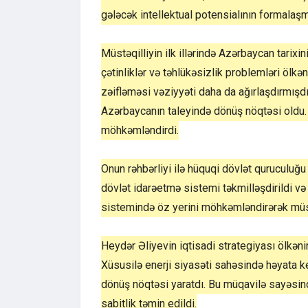
gələcək intellektual potensialının formalaş
Müstəqilliyin ilk illərində Azərbaycan tarixin
çətinliklər və təhlükəsizlik problemləri ölkə
zəifləməsi vəziyyəti daha da ağırlaşdırmışd
Azərbaycanın taleyində dönüş nöqtəsi oldu. O
möhkəmləndirdi.
Onun rəhbərliyi ilə hüquqi dövlət quruculuğu
dövlət idarəetmə sistemi təkmilləşdirildi v
sistemində öz yerini möhkəmləndirərək müst
Heydər Əliyevin iqtisadi strategiyası ölkəni
Xüsusilə enerji siyasəti sahəsində həyata k
dönüş nöqtəsi yaratdı. Bu müqavilə sayəsin
sabitlik təmin edildi.