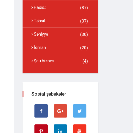
Hadisə
(87)
Təhsil
(37)
Səhiyyə
(30)
İdman
(20)
Şou biznes
(4)
Sosial şəbəkələr