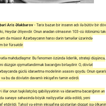
hbəri Aris Ələkbərov
- Tarix bəzən bir insanın adı ilə bütöv bir döv
 ki, Heydər Əliyevdir. Onun anadan olmasının 103-cü ildönümü tək
, həm də müasir Azərbaycanın hansı dərin təməllər üzərində
bir fürsətdir.
ətlə məhdudlaşmır. Bu fenomen özündə liderlik, strateji düşüncə,
ni düzgün qiymətləndirmək bacarığını birləşdirir. O, dövlət
ərbaycanda güclü idarəetmə modelinin əsasını qoydu. Onun qərarla
ə bu da dövlətin davamlı inkişafını təmin edirdi.
illər onun təşkilatçılıq qabiliyyətinin və idarəetmə bacarığının ən
də sənaye sahəsində böyük nailiyyətlər əldə edildi, yeni
f etdirildi. Təhsil və elmin inkişafına göstərilən diqqət isə ölkəni