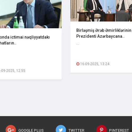
Birləşmiş Ərəb Əmirliklərinin
Prezidenti Azərbaycana..
ında ictimai nəqliyyatdakı
hatların..
...
16-09-2025, 13:24
-09-2025, 12:55
GOOGLE PLUS
TWITTER
PINTEREST