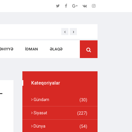
‹
›
Səmərəli İdarəetməsi ilə Seçilən Rəhbər 
ƏHIYYƏ
İDMAN
ƏLAQƏ
Kateqoriyalar
–
Gündəm
(30)
Siyasət
(227)
Dünya
(54)