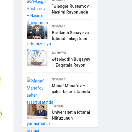
“Ələsgər Rüstəmov –
Nəsimi Rayonunda
SIYASƏT
Bərdənin Sənaye və
İqtisadi İnkişafının
SƏHIYYƏ
Əfsələddin Buqayev
– Zaqatala Rayon
SIYASƏT
r
Manaf Manafov –
şəhər təsərrüfatında
TƏHSIL
Universitetin İctimai
m
Nüfuzunun