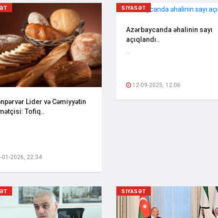
SƏT
SIYASƏT
Azərbaycanda əhalinin sayı
açıqlandı..
...
12-09-2025, 12:06
ənpərvər Lider və Cəmiyyətin
ətçisi: Tofiq..
-01-2026, 22:34
SƏT
SIYASƏT