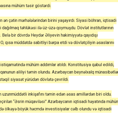
masına mühüm təsir göstərdi.
in ən çətin mərhələlərindən birini yaşayırdı. Siyasi böhran, iqtisadi
ni dağılmaq təhlükəsi ilə üz-üzə qoymuşdu. Dövlət institutlarının
ı. Belə bir dövrdə Heydər Əliyevin hakimiyyətə qayıdışı
, qısa müddətdə sabitliyi bərpa etdi və dövlətçiliyin əsaslarını
 istiqamətində mühüm addımlar atıldı. Konstitusiya qəbul edildi,
ə qanunun aliliyi təmin olundu. Azərbaycan beynəlxalq münasibətlə
əqil siyasət yürüdən dövlətə çevrildi.
n uzunmüddətli inkişafını təmin edən əsas amillərdən biri oldu.
eçirilən “Əsrin müqaviləsi” Azərbaycanın iqtisadi həyatında mühü
də ölkəyə böyük həcmdə investisiyalar cəlb olundu və iqtisadi