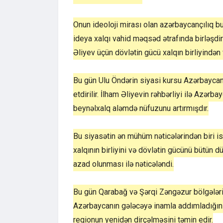
Onun ideoloji mirası olan azərbaycançılıq bu 
ideya xalqı vahid məqsəd ətrafında birləşd
Əliyev üçün dövlətin gücü xalqın birliyindən 
Bu gün Ulu Öndərin siyasi kursu Azərbaycan
etdirilir. İlham Əliyevin rəhbərliyi ilə Azə
beynəlxalq aləmdə nüfuzunu artırmışdır.
Bu siyasətin ən mühüm nəticələrindən biri 
xalqının birliyini və dövlətin gücünü bütün d
azad olunması ilə nəticələndi.
Bu gün Qarabağ və Şərqi Zəngəzur bölgələrin
Azərbaycanın gələcəyə inamla addımladığını g
regionun yenidən dirçəlməsini təmin edir.