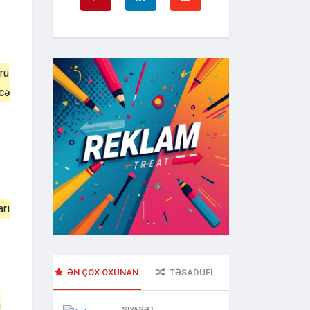
rü
cə
rı
ƏN ÇOX OXUNAN
TƏSADÜFI
n
SIYASƏT