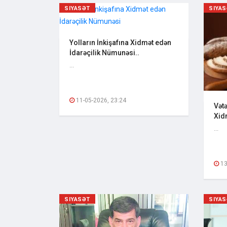
SIYASƏT
SIYA
Yolların İnkişafına Xidmət edən
İdarəçilik Nümunəsi..
...
11-05-2026, 23:24
Vət
Xidm
...
13
SIYASƏT
SIYA