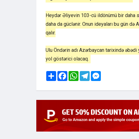
Heydər Əliyevin 103-cü ildönümü bir daha sü
daha da güclənir. Onun ideyaları bu gün də 
qalır.
Ulu Öndərin adı Azərbaycan tarixində əbədi 
yol göstərici olacaq.
Share
Facebook
WhatsApp
Telegram
Messenger