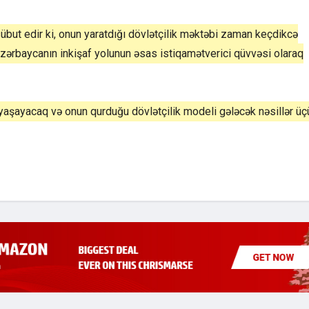
but edir ki, onun yaratdığı dövlətçilik məktəbi zaman keçdikcə
Azərbaycanın inkişaf yolunun əsas istiqamətverici qüvvəsi olaraq
yaşayacaq və onun qurduğu dövlətçilik modeli gələcək nəsillər üç