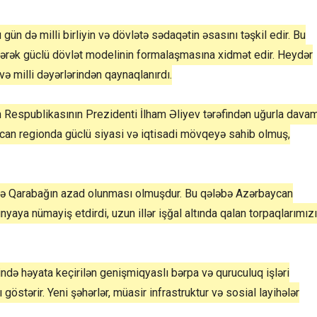
gün də milli birliyin və dövlətə sədaqətin əsasını təşkil edir. Bu
irərək güclü dövlət modelinin formalaşmasına xidmət edir. Heydər
və milli dəyərlərindən qaynaqlanırdı.
 Respublikasının Prezidenti İlham Əliyev tərəfindən uğurla dava
rbaycan regionda güclü siyasi və iqtisadi mövqeyə sahib olmuş,
isə Qarabağın azad olunması olmuşdur. Bu qələbə Azərbaycan
ünyaya nümayiş etdirdi, uzun illər işğal altında qalan torpaqlarımız
də həyata keçirilən genişmiqyaslı bərpa və quruculuq işləri
östərir. Yeni şəhərlər, müasir infrastruktur və sosial layihələr