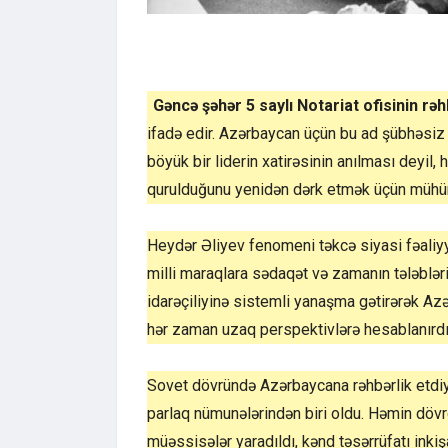
Gəncə şəhər 5 saylı Notariat ofisinin rə
ifadə edir. Azərbaycan üçün bu ad şübhəsiz
böyük bir liderin xatirəsinin anılması deyil
qurulduğunu yenidən dərk etmək üçün mühüm 
Heydər Əliyev fenomeni təkcə siyasi fəaliyy
milli maraqlara sədaqət və zamanın tələbləri
idarəçiliyinə sistemli yanaşma gətirərək Az
hər zaman uzaq perspektivlərə hesablanırdı v
Sovet dövründə Azərbaycana rəhbərlik etdiyi 
parlaq nümunələrindən biri oldu. Həmin dövr
müəssisələr yaradıldı, kənd təsərrüfatı inkişa