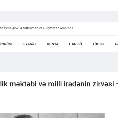
an İsmayılov: Azərbaycan və Qırğızıstan arasında
ÜNDƏM
SIYASƏT
DÜNYA
HADISƏ
TƏHSIL
S
lik məktəbi və milli iradənin zirvəsi 