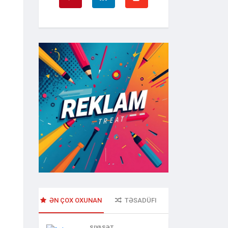
ook
WhatsApp
enger
ƏN ÇOX OXUNAN
TƏSADÜFI
SIYASƏT