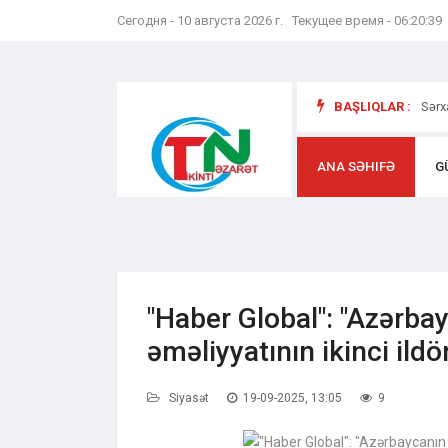
Сегодня - 10 августа 2026 г. Текущее время - 06:20:40
yət və
BAŞLIQLAR :
Sərx
ANA SƏHIFƏ
G
"Haber Global": "Azərba
əməliyyatının ikinci ild
Siyasət
19-09-2025, 13:05
9