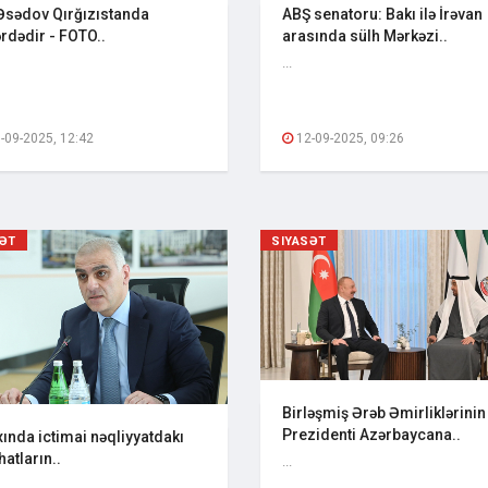
 Əsədov Qırğızıstanda
ABŞ senatoru: Bakı ilə İrəvan
rdədir - FOTO..
arasında sülh Mərkəzi..
...
-09-2025, 12:42
12-09-2025, 09:26
SƏT
SIYASƏT
Birləşmiş Ərəb Əmirliklərinin
Prezidenti Azərbaycana..
ında ictimai nəqliyyatdakı
hatların..
...