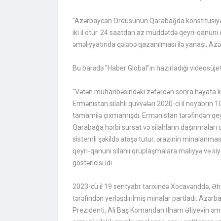
"Azərbaycan Ordusunun Qarabağda konstitusiya
iki il ötür. 24 saatdan az müddətdə qeyri-qanuni
əməliyyatında qələbə qazanılması ilə yanaşı, Azə
Bu barədə "Haber Global"ın hazırladığı videosüjet
"Vətən müharibəsindəki zəfərdən sonra həyata keçi
Ermənistan silahlı qüvvələri 2020-ci il noyabr
tamamilə çıxmamışdı. Ermənistan tərəfindən qeyri-
Qarabağa hərbi sursat və silahların daşınmalar
sistemli şəkildə atəşə tutur, ərazinin minalanma
qeyri-qanuni silahlı qruplaşmalara maliyyə və siy
göstəricisi idi.
2023-cü il 19 sentyabr tarixində Xocavənddə, Əh
tərəfindən yerləşdirilmiş minalar partladı. Azərb
Prezidenti, Ali Baş Komandan İlham Əliyevin əmri