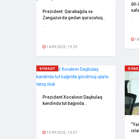
Əli
səfə
Prezident: Qarabağda və
Zəngəzurda gedən quruculuq..
...
...
18
14-09-2025, 19:29
SIYASƏT
SIYA
Prezident Xocalının Daşbulaq
kəndində tut bağında..
...
“Yax
isla
15-09-2025, 10:07
...