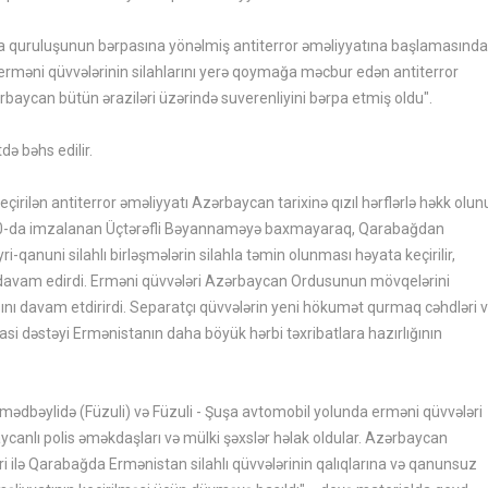
 quruluşunun bərpasına yönəlmiş antiterror əməliyyatına başlamasınd
 erməni qüvvələrinin silahlarını yerə qoymağa məcbur edən antiterror
rbaycan bütün əraziləri üzərində suverenliyini bərpa etmiş oldu".
də bəhs edilir.
rilən antiterror əməliyyatı Azərbaycan tarixinə qızıl hərflərlə həkk olun
ın 10-da imzalanan Üçtərəfli Bəyannaməyə baxmayaraq, Qarabağdan
qanuni silahlı birləşmələrin silahla təmin olunması həyata keçirilir,
ı davam edirdi. Erməni qüvvələri Azərbaycan Ordusunun mövqelərini
sını davam etdirirdi. Separatçı qüvvələrin yeni hökumət qurmaq cəhdləri 
asi dəstəyi Ermənistanın daha böyük hərbi təxribatlara hazırlığının
mədbəylidə (Füzuli) və Füzuli - Şuşa avtomobil yolunda erməni qüvvələri
aycanlı polis əməkdaşları və mülki şəxslər həlak oldular. Azərbaycan
 ilə Qarabağda Ermənistan silahlı qüvvələrinin qalıqlarına və qanunsuz