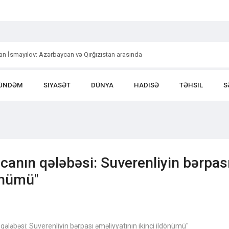
an İsmayılov: Azərbaycan və Qırğızıstan arasında
ÜNDƏM
SIYASƏT
DÜNYA
HADISƏ
TƏHSIL
S
ycanın qələbəsi: Suverenliyin bərpas
önümü"