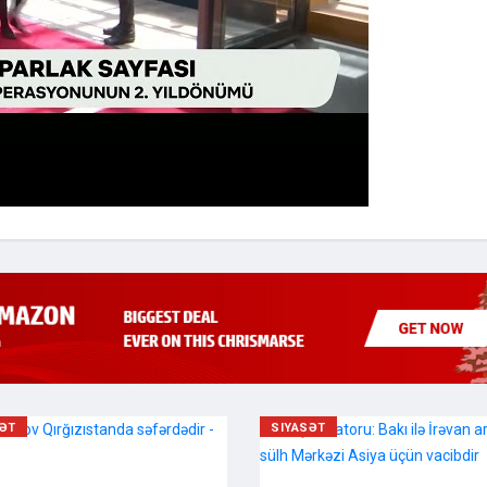
SƏT
SIYASƏT