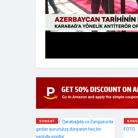
SIYASƏT
SIYA