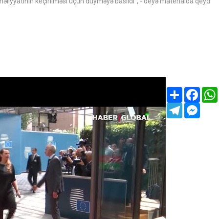
məliyyatının keçirilməsi üçün düyməyə basıldı", - deyə materialda qeyd
Share
Faceb
Telegram
Mess