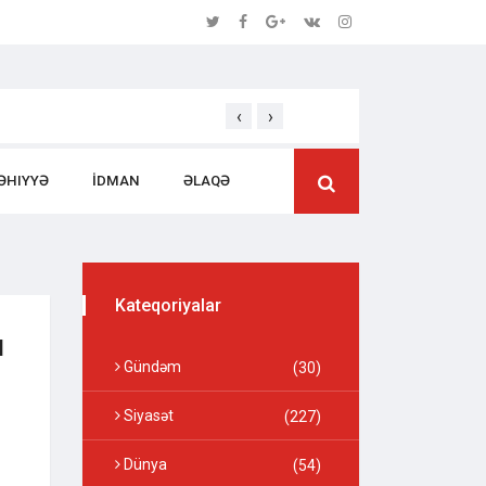
‹
›
Səmərəli İdarəetməsi ilə Seçilən Rəhbər 
ƏHIYYƏ
İDMAN
ƏLAQƏ
Kateqoriyalar
ı
Gündəm
(30)
Siyasət
(227)
Dünya
(54)