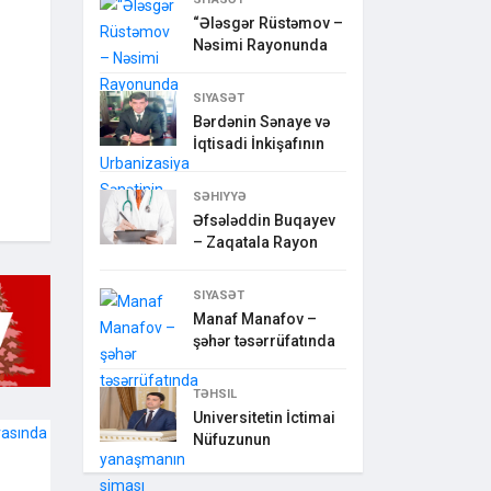
“Ələsgər Rüstəmov –
Nəsimi Rayonunda
SIYASƏT
Bərdənin Sənaye və
İqtisadi İnkişafının
SƏHIYYƏ
Əfsələddin Buqayev
– Zaqatala Rayon
SIYASƏT
Manaf Manafov –
şəhər təsərrüfatında
TƏHSIL
Universitetin İctimai
Nüfuzunun