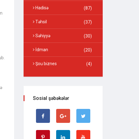
Hadisə
(87)
an
Təhsil
(37)
Səhiyyə
(30)
İdman
(20)
ub.
Şou biznes
(4)
və
Sosial şəbəkələr