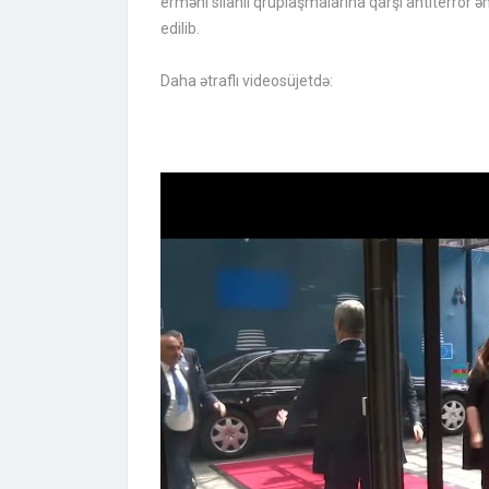
erməni silahlı qruplaşmalarına qarşı antiterror ə
edilib.
Daha ətraflı videosüjetdə: