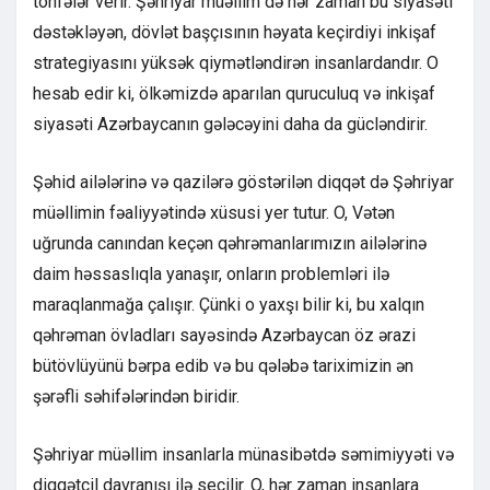
töhfələr verir. Şəhriyar müəllim də hər zaman bu siyasəti
dəstəkləyən, dövlət başçısının həyata keçirdiyi inkişaf
strategiyasını yüksək qiymətləndirən insanlardandır. O
hesab edir ki, ölkəmizdə aparılan quruculuq və inkişaf
siyasəti Azərbaycanın gələcəyini daha da gücləndirir.
Şəhid ailələrinə və qazilərə göstərilən diqqət də Şəhriyar
müəllimin fəaliyyətində xüsusi yer tutur. O, Vətən
uğrunda canından keçən qəhrəmanlarımızın ailələrinə
daim həssaslıqla yanaşır, onların problemləri ilə
maraqlanmağa çalışır. Çünki o yaxşı bilir ki, bu xalqın
qəhrəman övladları sayəsində Azərbaycan öz ərazi
bütövlüyünü bərpa edib və bu qələbə tariximizin ən
şərəfli səhifələrindən biridir.
Şəhriyar müəllim insanlarla münasibətdə səmimiyyəti və
diqqətcil davranışı ilə seçilir. O, hər zaman insanlara