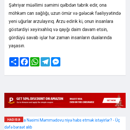
Şəhriyar müəllimi səmimi qəlbdən təbrik edir, ona
möhkəm can sağlığı, uzun ömür və gələcək fəaliyyətində
yeni uğurlar arzulayırıq. Arzu edirik ki, onun insanlara
göstərdiyi xeyirxahlıq və qayğı daim davam etsin,
gördüyü savab işlər hər zaman insanların dualarında
yaşasın.
Share
Facebook
WhatsApp
Telegram
Messenger
HADISƏ