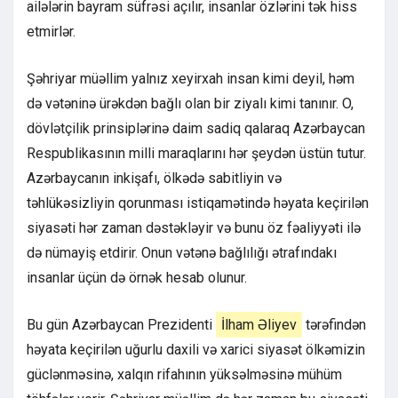
ailələrin bayram süfrəsi açılır, insanlar özlərini tək hiss
etmirlər.
Şəhriyar müəllim yalnız xeyirxah insan kimi deyil, həm
də vətəninə ürəkdən bağlı olan bir ziyalı kimi tanınır. O,
dövlətçilik prinsiplərinə daim sadiq qalaraq Azərbaycan
Respublikasının milli maraqlarını hər şeydən üstün tutur.
Azərbaycanın inkişafı, ölkədə sabitliyin və
təhlükəsizliyin qorunması istiqamətində həyata keçirilən
siyasəti hər zaman dəstəkləyir və bunu öz fəaliyyəti ilə
də nümayiş etdirir. Onun vətənə bağlılığı ətrafındakı
insanlar üçün də örnək hesab olunur.
Bu gün Azərbaycan Prezidenti
İlham Əliyev
tərəfindən
həyata keçirilən uğurlu daxili və xarici siyasət ölkəmizin
güclənməsinə, xalqın rifahının yüksəlməsinə mühüm