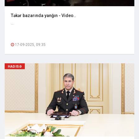
Təkər bazarında yanğın - Video..
...
17-09-2025, 09:35
HADISƏ