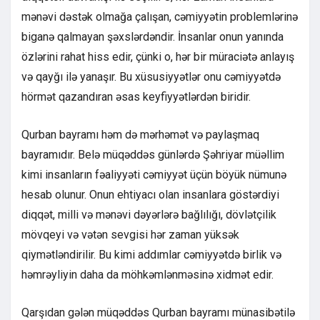
mənəvi dəstək olmağa çalışan, cəmiyyətin problemlərinə
biganə qalmayan şəxslərdəndir. İnsanlar onun yanında
özlərini rahat hiss edir, çünki o, hər bir müraciətə anlayış
və qayğı ilə yanaşır. Bu xüsusiyyətlər onu cəmiyyətdə
hörmət qazandıran əsas keyfiyyətlərdən biridir.
Qurban bayramı həm də mərhəmət və paylaşmaq
bayramıdır. Belə müqəddəs günlərdə Şəhriyar müəllim
kimi insanların fəaliyyəti cəmiyyət üçün böyük nümunə
hesab olunur. Onun ehtiyacı olan insanlara göstərdiyi
diqqət, milli və mənəvi dəyərlərə bağlılığı, dövlətçilik
mövqeyi və vətən sevgisi hər zaman yüksək
qiymətləndirilir. Bu kimi addımlar cəmiyyətdə birlik və
həmrəyliyin daha da möhkəmlənməsinə xidmət edir.
Qarşıdan gələn müqəddəs Qurban bayramı münasibətilə