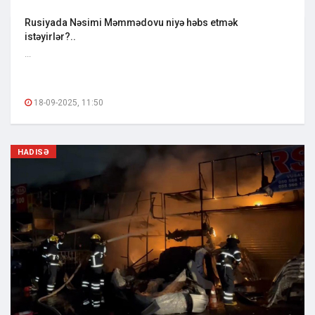
Rusiyada Nəsimi Məmmədovu niyə həbs etmək
istəyirlər?..
...
18-09-2025, 11:50
HADISƏ