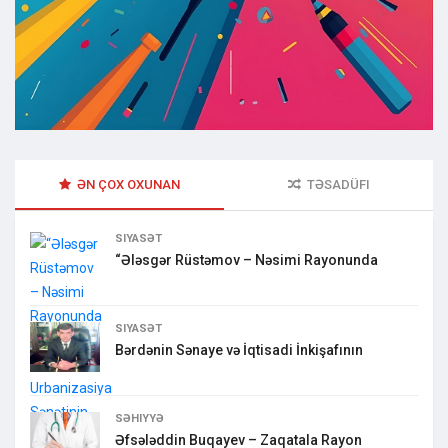
ƏN ÇOX OXUNAN
TƏSADÜFI
SIYASƏT
“Ələsgər Rüstəmov – Nəsimi Rayonunda
SIYASƏT
Bərdənin Sənaye və İqtisadi İnkişafının
SƏHIYYƏ
Əfsələddin Buqayev – Zaqatala Rayon