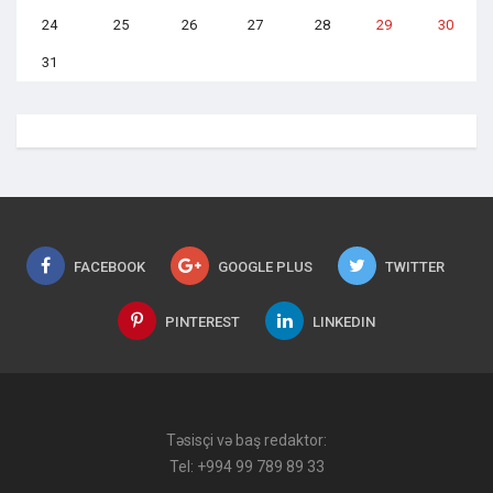
24
25
26
27
28
29
30
31
FACEBOOK
GOOGLE PLUS
TWITTER
PINTEREST
LINKEDIN
Təsisçi və baş redaktor:
Tel: +994 99 789 89 33