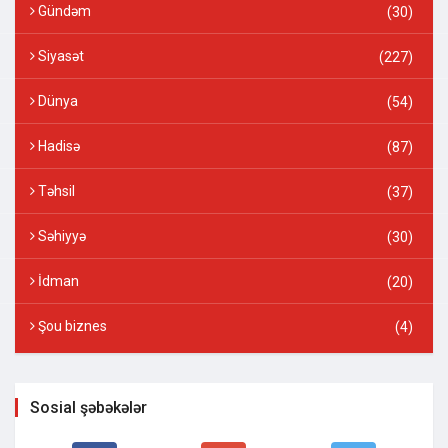
Gündəm
(30)
Siyasət
(227)
Dünya
(54)
Hadisə
(87)
Təhsil
(37)
Səhiyyə
(30)
İdman
(20)
Şou biznes
(4)
Sosial şəbəkələr