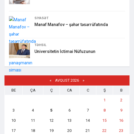
SIYASƏT
Manaf Manafov – şəhər təsərrüfatında
TƏHSIL
Universitetin İctimai Nüfuzunun
«
AVQUST 2026 »
BE
ÇA
Ç
CA
C
Ş
B
1
2
3
4
5
6
7
8
9
10
11
12
13
14
15
16
17
18
19
20
21
22
23