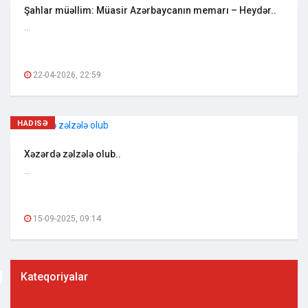
Şahlar müəllim: Müasir Azərbaycanın memarı – Heydər..
...
22-04-2026, 22:59
HADISƏ
Xəzərdə zəlzələ olub..
...
15-09-2025, 09:14
Kateqoriyalar