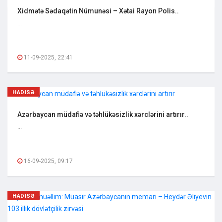
Xidmətə Sədaqətin Nümunəsi – Xətai Rayon Polis..
...
11-09-2025, 22:41
HADISƏ
Azərbaycan müdafiə və təhlükəsizlik xərclərini artırır..
...
16-09-2025, 09:17
HADISƏ