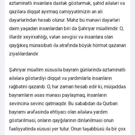
aztəminatlı insanlara dəstək göstərmək, şəhid ailələri və
qazilərə diqqət ayırmaq cəmiyyətimizin ən ali
dəyərlərindən hesab olunur. Məhz bu mənəvi dəyərləri
daim yaşadan insanlardan biri də Şəhriyar müəllimdir. O,
illərdir xeyirxahlığı, vətən sevgisi və insanlara olan
qayğıkeş münasibəti ilə ətrafında böyük hörmət qazanan
ziyalılardandır.
Şəhriyar müəllim xüsusilə bayram günlərində aztəminatlı
ailələrə göstərdiyi diqqət və yardımlarla insanların
rəğbətini qazanıb. O, hər zaman hesab edir ki, müqəddəs
bayramların əsas mənası paylaşmaq, insanların
sevincinə sevinc qatmaqdır. Bu səbəbdən də Qurban
bayramı ərəfəsində ehtiyacı olan ailələrə yardım
göstərilməsi, onların qayğılarının dinlənilməsi onun
fəaliyyətində xüsusi yer tutur. Onun təşəbbüsü ilə bir çox