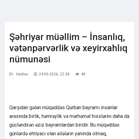
Şəhriyar müəllim – İnsanlıq,
vətənpərvərlik və xeyirxahlıq
nümunəsi
Hadisə
24-05-2026, 22:38
48
Qarşıdan gələn müqəddəs Qurban bayramı insanlar
arasında birlik, həmrəylik və mərhəmət hisslərini daha da
gücləndirən əziz bayramlardan biridir. Bu müqəddəs
günlərdə ehtiyacı olan ailələrin yanında olmaq,