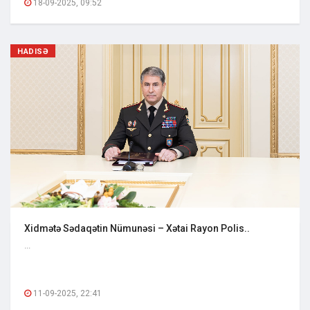
18-09-2025, 09:52
HADISƏ
Xidmətə Sədaqətin Nümunəsi – Xətai Rayon Polis..
...
11-09-2025, 22:41