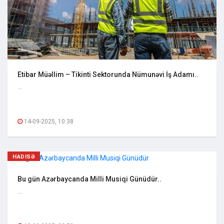
Etibar Müəllim – Tikinti Sektorunda Nümunəvi İş Adamı..
...
14-09-2025, 10:38
HADISƏ
Bu gün Azərbaycanda Milli Musiqi Günüdür..
...