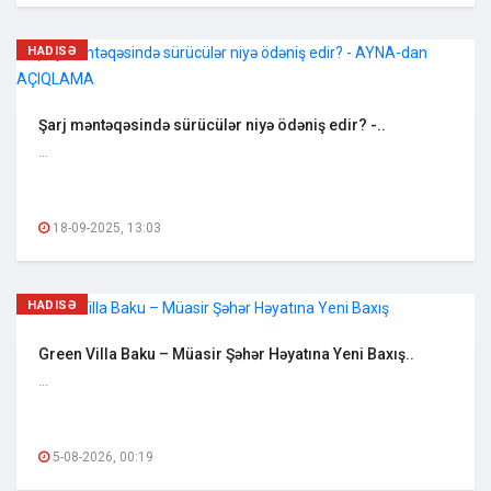
HADISƏ
Şarj məntəqəsində sürücülər niyə ödəniş edir? -..
...
18-09-2025, 13:03
HADISƏ
Green Villa Baku – Müasir Şəhər Həyatına Yeni Baxış..
...
5-08-2026, 00:19