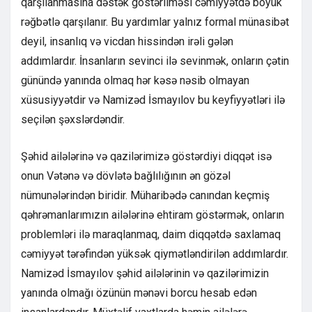
qarşılanmasına dəstək göstərilməsi cəmiyyətdə böyük
rəğbətlə qarşılanır. Bu yardımlar yalnız formal münasibət
deyil, insanlıq və vicdan hissindən irəli gələn
addımlardır. İnsanların sevinci ilə sevinmək, onların çətin
günündə yanında olmaq hər kəsə nəsib olmayan
xüsusiyyətdir və Namizəd İsmayılov bu keyfiyyətləri ilə
seçilən şəxslərdəndir.
Şəhid ailələrinə və qazilərimizə göstərdiyi diqqət isə
onun Vətənə və dövlətə bağlılığının ən gözəl
nümunələrindən biridir. Müharibədə canından keçmiş
qəhrəmanlarımızın ailələrinə ehtiram göstərmək, onların
problemləri ilə maraqlanmaq, daim diqqətdə saxlamaq
cəmiyyət tərəfindən yüksək qiymətləndirilən addımlardır.
Namizəd İsmayılov şəhid ailələrinin və qazilərimizin
yanında olmağı özünün mənəvi borcu hesab edən