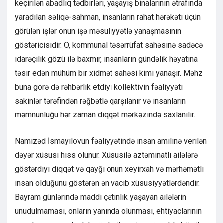
keçirilən abadlıq tədbirləri, yaşayış binalarının ətrafında
yaradılan səliqə-sahman, insanların rahat hərəkəti üçün
görülən işlər onun işə məsuliyyətlə yanaşmasının
göstəricisidir. O, kommunal təsərrüfat sahəsinə sadəcə
idarəçilik gözü ilə baxmır, insanların gündəlik həyatına
təsir edən mühüm bir xidmət sahəsi kimi yanaşır. Məhz
buna görə də rəhbərlik etdiyi kollektivin fəaliyyəti
sakinlər tərəfindən rəğbətlə qarşılanır və insanların
məmnunluğu hər zaman diqqət mərkəzində saxlanılır.
Namizəd İsmayılovun fəaliyyətində insan amilinə verilən
dəyər xüsusi hiss olunur. Xüsusilə aztəminatlı ailələrə
göstərdiyi diqqət və qayğı onun xeyirxah və mərhəmətli
insan olduğunu göstərən ən vacib xüsusiyyətlərdəndir.
Bayram günlərində maddi çətinlik yaşayan ailələrin
unudulmaması, onların yanında olunması, ehtiyaclarının