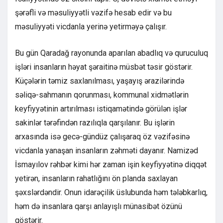
şərəfli və məsuliyyətli vəzifə hesab edir və bu
məsuliyyəti vicdanla yerinə yetirməyə çalışır.
Bu gün Qaradağ rayonunda aparılan abadlıq və quruculuq
işləri insanların həyat şəraitinə müsbət təsir göstərir.
Küçələrin təmiz saxlanılması, yaşayış ərazilərində
səliqə-sahmanın qorunması, kommunal xidmətlərin
keyfiyyətinin artırılması istiqamətində görülən işlər
sakinlər tərəfindən razılıqla qarşılanır. Bu işlərin
arxasında isə gecə-gündüz çalışaraq öz vəzifəsinə
vicdanla yanaşan insanların zəhməti dayanır. Namizəd
İsmayılov rəhbər kimi hər zaman işin keyfiyyətinə diqqət
yetirən, insanların rahatlığını ön planda saxlayan
şəxslərdəndir. Onun idarəçilik üslubunda həm tələbkarlıq,
həm də insanlara qarşı anlayışlı münasibət özünü
göstərir.