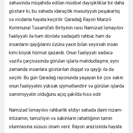
sahəsində müşahidə edilən müsbət dəyişikliklər bir daha
göstərir ki, bu sahədə idarəçilik məsuliyyəti peşəkarlıq
və vicdanla həyata keçirilir. Qaradağ Rayon Mənzil-
Kommunal Təsərrüfatı Birliyinin rəisi Namizəd İsmayılov
fəaliyyəti ilə həm dövlətə sədaqətli rəhbər, həm də
insanların qayğılarını özünə yaxın bilən xeyirxah insan
kimi böyük hörmət qazanıb. Onun fəaliyyəti sadəcə
vəzifə çərçivəsində görülən işlərlə məhdudlaşmır, eyni
zamanda insanlara göstərilən diqqət və qayğı ilə də
seçilir. Bu gün Qaradağ rayonunda yaşayan bir çox sakin
onun fəaliyyətini yüksək qiymətləndirir və görülən işlərdə
səmimiyyətin olduğunu açıq şəkildə hiss edir.
Namizəd İsmayılov rəhbərlik etdiyi sahədə daim nizam-
intizamın, təmizliyin və sakinlərin rahatlığının təmin
olunmasına xüsusi önəm verir. Rayon ərazisində həyata