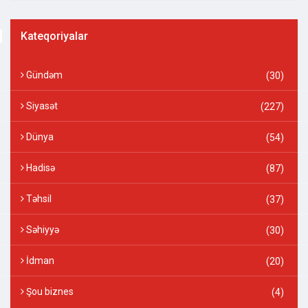
Kateqoriyalar
Gündəm
(30)
Siyasət
(227)
Dünya
(54)
Hadisə
(87)
Təhsil
(37)
Səhiyyə
(30)
İdman
(20)
Şou biznes
(4)