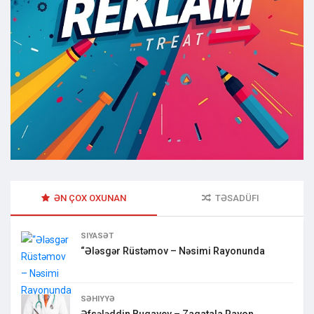
ƏN ÇOX OXUNAN
TƏSADÜFI
SIYASƏT
“Ələsgər Rüstəmov – Nəsimi Rayonunda
SƏHIYYƏ
Əfsələddin Buqayev – Zaqatala Rayon