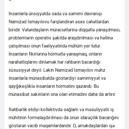
İnsanlarla ünsiyyətdə sadə və səmimi davranışı
Namizəd İsmayılovu fərqləndirən əsas cəhətlərdən
biridir. Vətəndaşların müraciətlərinə diqqətlə yanaşılması,
problemlərin operativ şəkildə araşdırılması və həllinə
çalışılması onun fəaliyyətində mühüm yer tutur.
İnsanların fikirlərinə hörmətlə yanaşmaq, onların
narahatlıqlarını dinləmək hər rəhbərin bacardığı
xüsusiyyət deyil. Lakin Namizəd İsmayılov məhz
insanlarla münasibətdə göstərdiyi səmimiyyət və
qayğıkeşliklə insanların hörmətini qazanıb. Bu
münasibət sakinlərin ona olan etimadını daha da artırır.
Rəhbərlik etdiyi kollektivdə sağlam və məsuliyyətli iş
mühitinin formalaşdırılması da onun idarəçilik bacarığını
göstərən vacib məqamlardandır. O, əməkdaşlardan işə