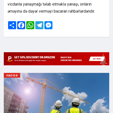
vicdanla yanaşmağı tələb etməklə yanaşı, onların
əməyinə də dəyər verməyi bacaran rəhbərlərdəndir.
Share
Facebook
WhatsApp
Telegram
Messenger
HADISƏ