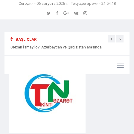
Сегодня - 06 августа 2026 г. Текущее время - 21:54:18
‹
›
BAŞLIQLAR :
Sərxan İsmayılov: Azərbaycan və Qırğızıstan arasında
Səmərə