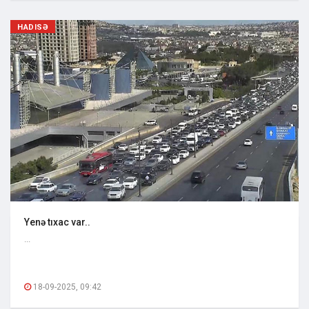
HADISƏ
Yenə tıxac var..
...
18-09-2025, 09:42