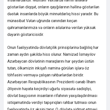
insanlardandır. Müxtəlif vaxtlarda həmin ailələrə
göstərilən diqqət, onların qayğılarının həllinə göstərilən
dəstək insanlarda böyük minnətdarlıq hissi yaradır. Bu
münasibət Vətən uğrunda canından keçən
qəhrəmanlarımıza və onların ailələrinə verilən yüksək
dəyərin göstəricisidir.
Onun fəaliyyətində dövlətçilik prinsiplərinə bağlılıq hər
zaman aydın şəkildə hiss olunur. Namizəd İsmayılov
Azərbaycan dövlətinin maraqlarını hər şeydən üstün
tutan, ölkəmizin inkişafı naminə görülən işlərə öz
töhfəsini verməyə çalışan rəhbərlərdən biridir.
Azərbaycan Respublikasının Prezidenti cənab İlham
Əliyevin həyata keçirdiyi uğurlu siyasətə sadiqliyi,
dövlət başçısının insanların rifahının yaxşılaşdırılması
istiqamətində verdiyi tapşırıqları rəhbər tutması onun
fəaliyyətində öz əksini tapır. O, dövlətə xidmət etməyi