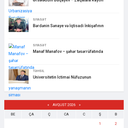
SIYASƏT
Bərdənin Sənaye və İqtisadi İnkişafının
SIYASƏT
Manaf Manafov – şəhər təsərrüfatında
TƏHSIL
Universitetin İctimai Nüfuzunun
«
AVQUST 2026 »
BE
ÇA
Ç
CA
C
Ş
B
1
2