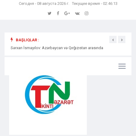
Сегодня - 08 августа 2026 г. Текущее время - 02:46:14
‹
›
BAŞLIQLAR :
Sərxan İsmayılov: Azərbaycan və Qırğızıstan arasında
Səmərə