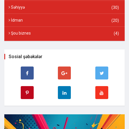
Səhiyyə
(30)
İdman
(20)
Şou biznes
(4)
Sosial şəbəkələr