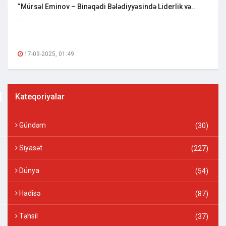
“Mürsəl Eminov – Binəqədi Bələdiyyəsində Liderlik və..
...
17-09-2025, 01:49
Kateqoriyalar
Gündəm
(30)
Siyasət
(227)
Dünya
(54)
Hadisə
(87)
Təhsil
(37)