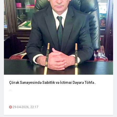
Çörək Sənayesində Sabitlik və İctimai Dəyərə Töhfə..
...
29-04-2026, 22:17