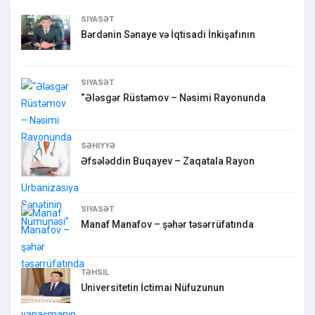
SIYASƏT
Bərdənin Sənaye və İqtisadi İnkişafının
SIYASƏT
“Ələsgər Rüstəmov – Nəsimi Rayonunda
SƏHIYYƏ
Əfsələddin Buqayev – Zaqatala Rayon
SIYASƏT
Manaf Manafov – şəhər təsərrüfatında
TƏHSIL
Universitetin İctimai Nüfuzunun