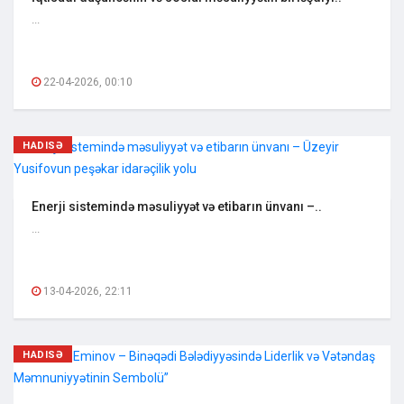
...
22-04-2026, 00:10
HADISƏ
Enerji sistemində məsuliyyət və etibarın ünvanı –..
...
13-04-2026, 22:11
HADISƏ