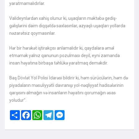
yaratmamalıdırlar.
Valideynlərdən xahiş olunur ki, uşaqların məktəbə gediş-
gəlişlərini daim diqqətdə saxlasınlar, azyaşlı uşaqları yollarda
nəzarətsiz qoymasınlar.
Hər bir hərəkət iştirakçısı anlamalıdır ki, qaydalara əməl
etməmək yalnız qanunun pozulması deyil, eyni zamanda
insan həyatına birbaşa təhlükə yaratmaq deməkdir.
Baş Dövlət Yol Polisi İdarəsi bildirir ki, həm sürücülərin, həm də
piyadaların məsuliyyətli davranışı yol-nəqliyyat hadisələrinin
qarşısını almağın və insanların həyatını qorumağın əsas
yoludur”.
Share
Facebook
WhatsApp
Telegram
Messenger