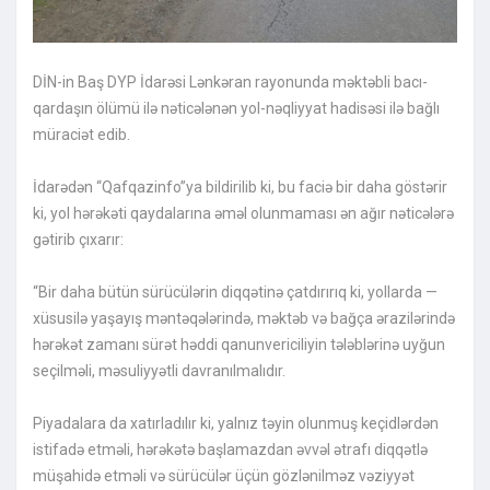
DİN-in Baş DYP İdarəsi Lənkəran rayonunda məktəbli bacı-
qardaşın ölümü ilə nəticələnən yol-nəqliyyat hadisəsi ilə bağlı
müraciət edib.
İdarədən “Qafqazinfo”ya bildirilib ki, bu faciə bir daha göstərir
ki, yol hərəkəti qaydalarına əməl olunmaması ən ağır nəticələrə
gətirib çıxarır:
“Bir daha bütün sürücülərin diqqətinə çatdırırıq ki, yollarda —
xüsusilə yaşayış məntəqələrində, məktəb və bağça ərazilərində
hərəkət zamanı sürət həddi qanunvericiliyin tələblərinə uyğun
seçilməli, məsuliyyətli davranılmalıdır.
Piyadalara da xatırladılır ki, yalnız təyin olunmuş keçidlərdən
istifadə etməli, hərəkətə başlamazdan əvvəl ətrafı diqqətlə
müşahidə etməli və sürücülər üçün gözlənilməz vəziyyət