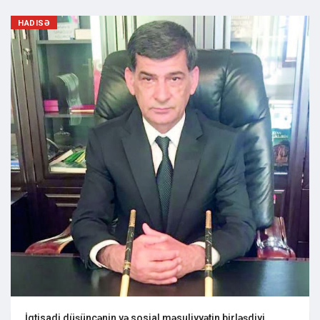
HADISƏ
İqtisadi düşüncənin və sosial məsuliyyətin birləşdiyi..