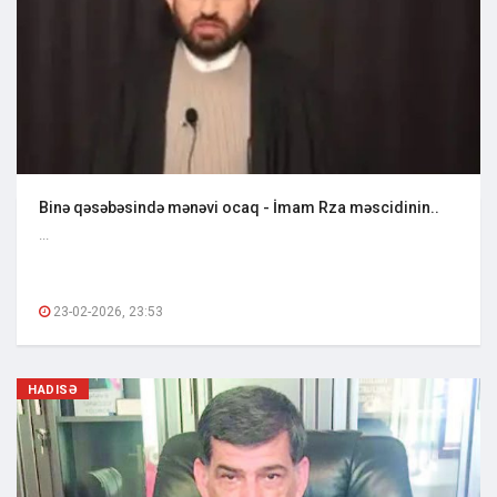
Binə qəsəbəsində mənəvi ocaq - İmam Rza məscidinin..
...
23-02-2026, 23:53
HADISƏ