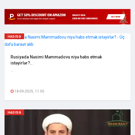
HADISƏ
Rusiyada Nəsimi Məmmədovu niyə həbs etmək
istəyirlər?..
...
18-09-2025, 11:50
HADISƏ