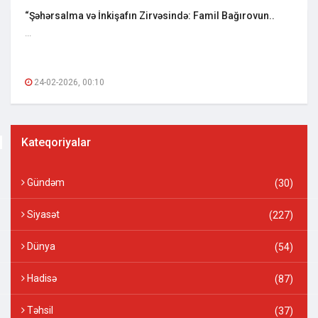
“Şəhərsalma və İnkişafın Zirvəsində: Famil Bağırovun..
...
24-02-2026, 00:10
Kateqoriyalar
Gündəm
(30)
Siyasət
(227)
Dünya
(54)
Hadisə
(87)
Təhsil
(37)