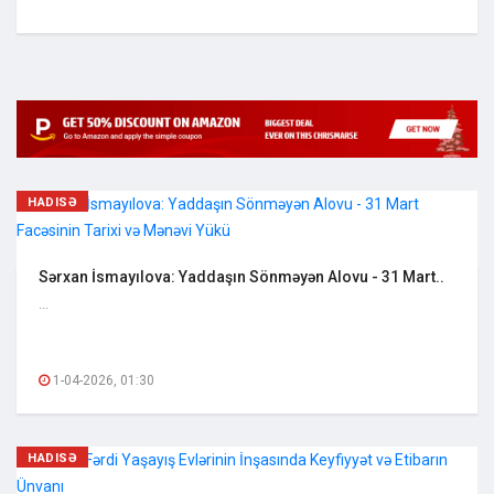
HADISƏ
Sərxan İsmayılova: Yaddaşın Sönməyən Alovu - 31 Mart..
...
1-04-2026, 01:30
HADISƏ