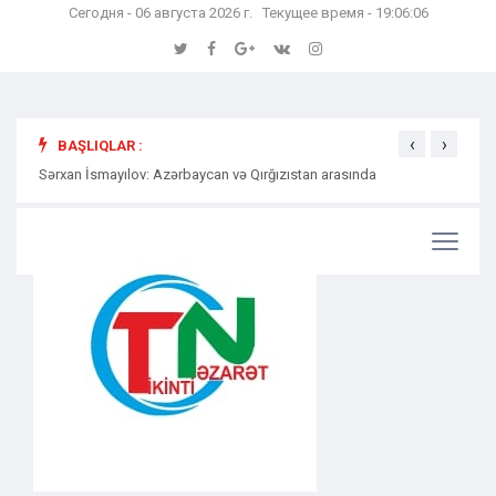
Сегодня - 06 августа 2026 г. Текущее время - 19:06:07
‹
›
BAŞLIQLAR :
Sərxan İsmayılov: Azərbaycan və Qırğızıstan arasında
Səmərə