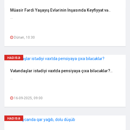
Müasir Fərdi Yaşayış Evlərinin İnşasında Keyfiyyət və..
...
Dünən, 10:30
HADISƏ
Vətəndaşlar istədiyi vaxtda pensiyaya çıxa biləcəklər?..
...
16-09-2025, 09:00
HADISƏ