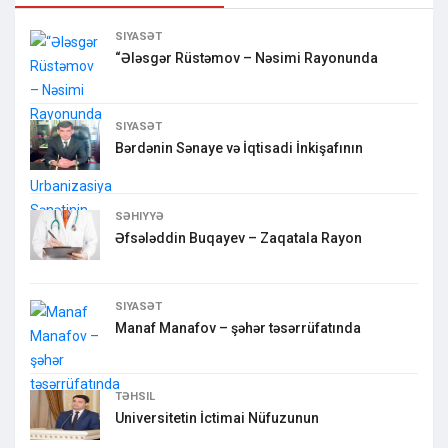
SIYASƏT
“Ələsgər Rüstəmov – Nəsimi Rayonunda
SIYASƏT
Bərdənin Sənaye və İqtisadi İnkişafının
SƏHIYYƏ
Əfsələddin Buqayev – Zaqatala Rayon
SIYASƏT
Manaf Manafov – şəhər təsərrüfatında
TƏHSIL
Universitetin İctimai Nüfuzunun