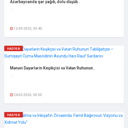
Azərbaycanda qar yağıb, dolu düşüb..
...
12-09-2025, 09:40
HADISƏ
Mənəvi Dəyərlərin Keşikçisi və Vətən Ruhunun..
...
24-02-2026, 00:00
HADISƏ