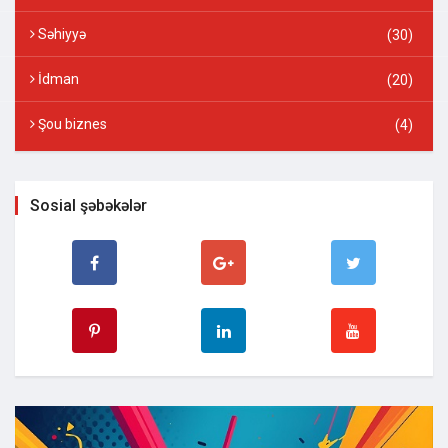
Səhiyyə
(30)
İdman
(20)
Şou biznes
(4)
Sosial şəbəkələr