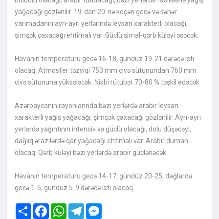
buludlu olacağı, arabir tutulacağı, bəzi yerlərdə fasilələrlə yağış
yağacağı gözlənilir. 19-dan 20-nə keçən gecə və səhər
yarımadanın ayrı-ayrı yerlərində leysan xarakterli olacağı,
şimşək çaxacağı ehtimalı var. Güclü şimal-qərb küləyi əsəcək.
Havanın temperaturu gecə 16-18, gündüz 19-21 dərəcə isti
olacaq. Atmosfer təzyiqi 753 mm civə sütunundan 760 mm
civə sütununa yüksələcək. Nisbi rütubət 70-80 % təşkil edəcək.
Azərbaycanın rayonlarında bəzi yerlərdə arabir leysan
xarakterli yağış yağacağı, şimşək çaxacağı gözlənilir. Ayrı-ayrı
yerlərdə yağıntının intensiv və güclü olacağı, dolu düşəcəyi,
dağlıq ərazilərdə qar yağacağı ehtimalı var. Arabir duman
olacaq. Qərb küləyi bəzi yerlərdə arabir güclənəcək.
Havanın temperaturu gecə 14-17, gündüz 20-25, dağlarda
gecə 1-5, gündüz 5-9 dərəcə isti olacaq.
Share
Facebook
WhatsApp
Telegram
Messenger